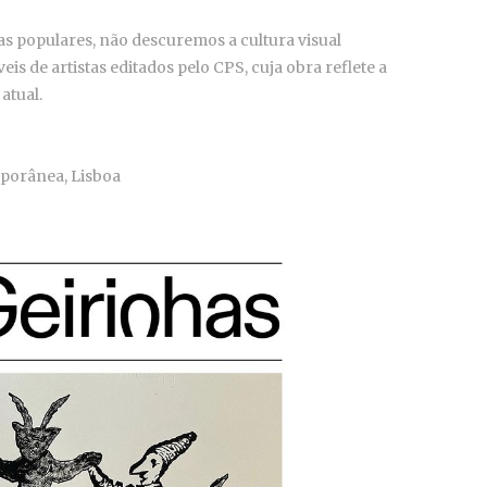
s populares, não descuremos a cultura visual
is de artistas editados pelo CPS, cuja obra reflete a
 atual.
mporânea, Lisboa