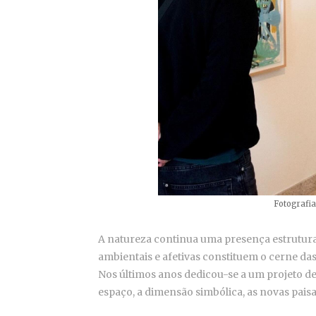
Fotografia
A natureza continua uma presença estrutura
ambientais e afetivas constituem o cerne das
Nos últimos anos dedicou-se a um projeto d
espaço, a dimensão simbólica, as novas pai