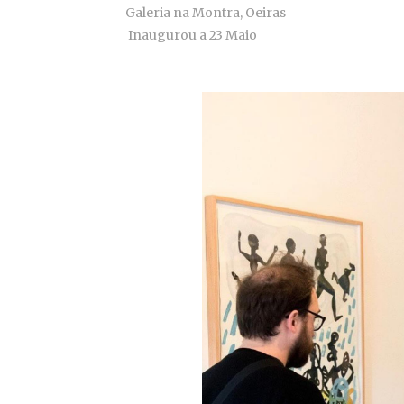
Galeria na Montra, Oeiras
Inaugurou a 23 Maio