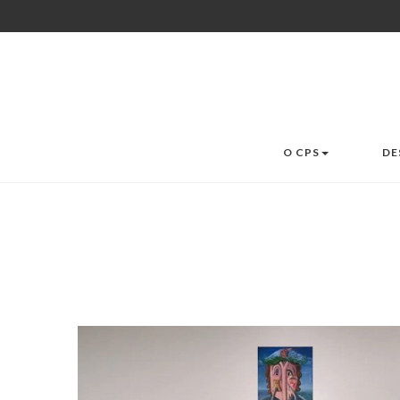
O CPS
DE