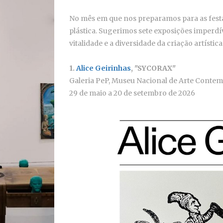
No mês em que nos preparamos para as festa
plástica. Sugerimos sete exposições imperdíve
vitalidade e a diversidade da criação artística
1.
Alice Geirinhas
, "SYCORAX"
Galeria PeP, Museu Nacional de Arte Conte
29 de maio a 20 de setembro de 2026