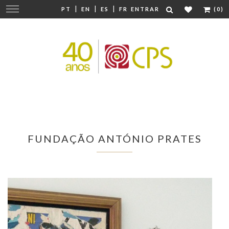
|
|
|
Mudar
PT
EN
ES
FR
ENTRAR
(0)
navegação
FUNDAÇÃO ANTÓNIO PRATES