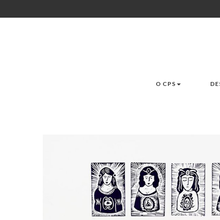
O CPS
DE