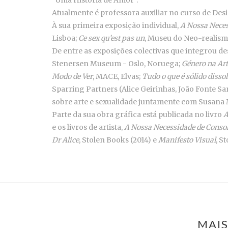
Atualmente é professora auxiliar no curso de Des
À sua primeira exposição individual,
A Nossa Neces
Lisboa;
Ce sex qu’est pas un
, Museu do Neo-realismo
De entre as exposições colectivas que integrou de
Stenersen Museum - Oslo, Noruega;
Género na Art
Modo de Ver
, MACE, Elvas;
Tudo o que é sólido disso
Sparring Partners (Alice Geirinhas, João Fonte Sa
sobre arte e sexualidade juntamente com Susana 
Parte da sua obra gráfica está publicada no livro
A
e os livros de artista,
A Nossa Necessidade de Consolo
Dr Alice
, Stolen Books (2014) e
Manifesto Visual
, S
MAIS