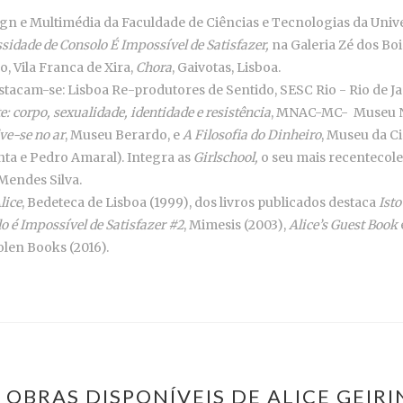
ign e Multimédia da Faculdade de Ciências e Tecnologias da Univ
sidade de Consolo É Impossível de Satisfazer,
na Galeria Zé dos Boi
, Vila Franca de Xira,
Chora
, Gaivotas, Lisboa.
stacam-se: Lisboa Re-produtores de Sentido, SESC Rio - Rio de Jan
e: corpo, sexualidade, identidade e resistência
, MNAC-MC- Museu N
lve-se no ar
, Museu Berardo, e
A Filosofia do Dinheiro
, Museu da Ci
nta e Pedro Amaral). Integra as
Girlschool,
o seu mais recentecolet
Mendes Silva.
lice
, Bedeteca de Lisboa (1999), dos livros publicados destaca
Isto
 é Impossível de Satisfazer #2
, Mimesis (2003),
Alice’s Guest Book
tolen Books (2016).
 OBRAS DISPONÍVEIS DE ALICE GEIR