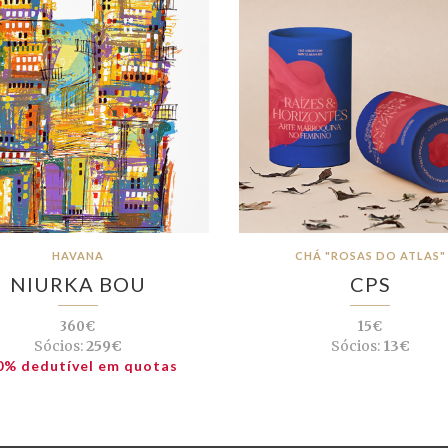
HAVANA
CHÁ "ROSAS DO ATLAS"
NIURKA BOU
CPS
360€
15€
Sócios:
259€
Sócios:
13€
0% dedutível em quotas