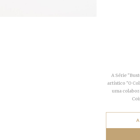
A Série "Bust
artístico "O Co
uma colabora
Coi
A