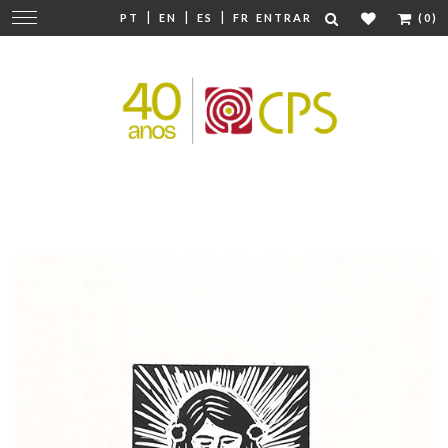
|
|
|
Mudar
PT
EN
ES
FR
ENTRAR
(0)
navegação