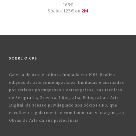
165€
Sócios:
123€ ou
2M
SOBRE O CPS
Galeria de Arte e editora fundada em 1985. Realiza
edições de arte contemporânea, limitadas e assinadas
por artistas portugueses e estrangeiros, nas técnicas
de Serigrafia, Gravura, Litografia, Fotografia e Arte
Digital, de acesso privilegiado aos Sócios CPS, que
escolhem regularmente e com inúmeras vantagens, as
Obras de Arte da sua preferência.