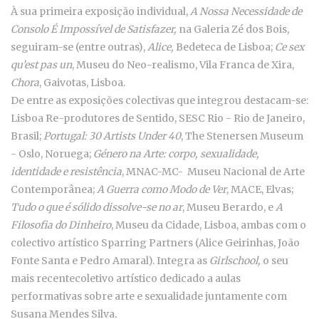
À sua primeira exposição individual,
A Nossa Necessidade de
Consolo É Impossível de Satisfazer,
na Galeria Zé dos Bois,
seguiram-se (entre outras),
Alice,
Bedeteca de Lisboa;
Ce sex
qu’est pas un
, Museu do Neo-realismo, Vila Franca de Xira,
Chora
, Gaivotas, Lisboa.
De entre as exposições colectivas que integrou destacam-se:
Lisboa Re-produtores de Sentido, SESC Rio - Rio de Janeiro,
Brasil;
Portugal: 30 Artists Under 40
, The Stenersen Museum
- Oslo, Noruega;
Género na Arte: corpo, sexualidade,
identidade e resistência
, MNAC-MC- Museu Nacional de Arte
Contemporânea;
A Guerra como Modo de Ver
, MACE, Elvas;
Tudo o que é sólido dissolve-se no ar
, Museu Berardo, e
A
Filosofia do Dinheiro
, Museu da Cidade, Lisboa, ambas com o
colectivo artístico Sparring Partners (Alice Geirinhas, João
Fonte Santa e Pedro Amaral). Integra as
Girlschool,
o seu
mais recentecoletivo artístico dedicado a aulas
performativas sobre arte e sexualidade juntamente com
Susana Mendes Silva.