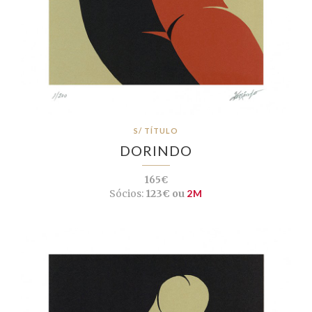
S/ TÍTULO
DORINDO
165€
Sócios:
123€ ou
2M