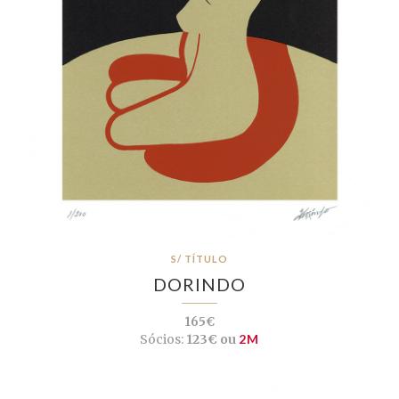
S/ TÍTULO
DORINDO
165€
Sócios:
123€ ou
2M