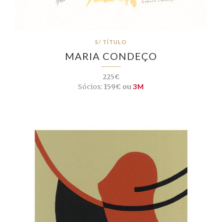
S/ TÍTULO
MARIA CONDEÇO
225€
Sócios:
159€ ou
3M