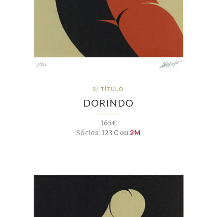
S/ TÍTULO
DORINDO
165€
Sócios:
123€ ou
2M