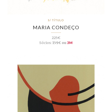
S/ TÍTULO
MARIA CONDEÇO
225€
Sócios:
159€ ou
3M