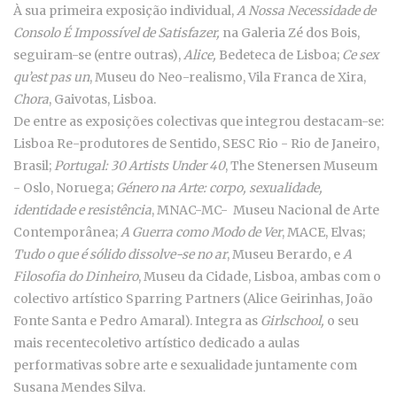
À sua primeira exposição individual,
A Nossa Necessidade de
Consolo É Impossível de Satisfazer,
na Galeria Zé dos Bois,
seguiram-se (entre outras),
Alice,
Bedeteca de Lisboa;
Ce sex
qu’est pas un
, Museu do Neo-realismo, Vila Franca de Xira,
Chora
, Gaivotas, Lisboa.
De entre as exposições colectivas que integrou destacam-se:
Lisboa Re-produtores de Sentido, SESC Rio - Rio de Janeiro,
Brasil;
Portugal: 30 Artists Under 40
, The Stenersen Museum
- Oslo, Noruega;
Género na Arte: corpo, sexualidade,
identidade e resistência
, MNAC-MC- Museu Nacional de Arte
Contemporânea;
A Guerra como Modo de Ver
, MACE, Elvas;
Tudo o que é sólido dissolve-se no ar
, Museu Berardo, e
A
Filosofia do Dinheiro
, Museu da Cidade, Lisboa, ambas com o
colectivo artístico Sparring Partners (Alice Geirinhas, João
Fonte Santa e Pedro Amaral). Integra as
Girlschool,
o seu
mais recentecoletivo artístico dedicado a aulas
performativas sobre arte e sexualidade juntamente com
Susana Mendes Silva.