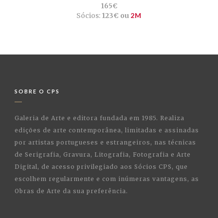
165€
Sócios:
123€ ou
2M
SOBRE O CPS
Galeria de Arte e editora fundada em 1985. Realiza
edições de arte contemporânea, limitadas e assinadas
por artistas portugueses e estrangeiros, nas técnicas
de Serigrafia, Gravura, Litografia, Fotografia e Arte
Digital, de acesso privilegiado aos Sócios CPS, que
escolhem regularmente e com inúmeras vantagens, as
Obras de Arte da sua preferência.