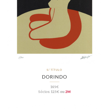
S/ TÍTULO
DORINDO
165€
Sócios:
123€ ou
2M