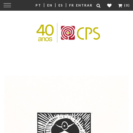
|
|
|
Mudar
PT
EN
ES
FR
ENTRAR
(0)
navegação