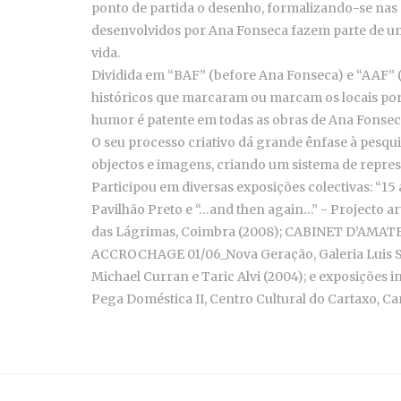
ponto de partida o desenho, formalizando-se nas m
desenvolvidos por Ana Fonseca fazem parte de uma
vida.
Dividida em “BAF” (before Ana Fonseca) e “AAF” (
históricos que marcaram ou marcam os locais por
humor é patente em todas as obras de Ana Fonsec
O seu processo criativo dá grande ênfase à pesqui
objectos e imagens, criando um sistema de repres
Participou em diversas exposições colectivas: “15 
Pavilhão Preto e “…and then again…” - Projecto artí
das Lágrimas, Coimbra (2008); CABINET D’AMATEUR
ACCROCHAGE 01/06_Nova Geração, Galeria Luis Ser
Michael Curran e Taric Alvi (2004); e exposições i
Pega Doméstica II, Centro Cultural do Cartaxo, Cart