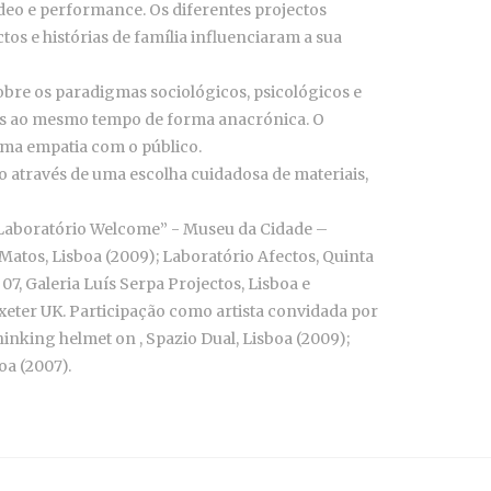
ídeo e performance. Os diferentes projectos
s e histórias de família influenciaram a sua
obre os paradigmas sociológicos, psicológicos e
-os ao mesmo tempo de forma anacrónica. O
uma empatia com o público.
o através de uma escolha cuidadosa de materiais,
); “Laboratório Welcome” - Museu da Cidade –
e Matos, Lisboa (2009); Laboratório Afectos, Quinta
 Galeria Luís Serpa Projectos, Lisboa e
eter UK. Participação como artista convidada por
hinking helmet on , Spazio Dual, Lisboa (2009);
oa (2007).