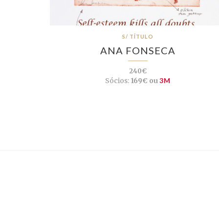
S/ TÍTULO
ANA FONSECA
240€
Sócios:
169€ ou
3M