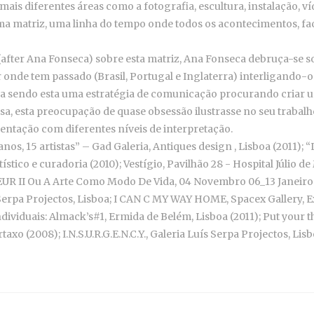
ais diferentes áreas como a fotografia, escultura, instalação, v
 matriz, uma linha do tempo onde todos os acontecimentos, facto
after Ana Fonseca) sobre esta matriz, Ana Fonseca debruça-se s
 onde tem passado (Brasil, Portugal e Inglaterra) interligando
a sendo esta uma estratégia de comunicação procurando criar 
sa, esta preocupação de quase obsessão ilustrasse no seu trabalh
entação com diferentes níveis de interpretação.
anos, 15 artistas” – Gad Galeria, Antiques design , Lisboa (2011
stico e curadoria (2010); Vestígio, Pavilhão 28 - Hospital Júlio d
 II Ou A Arte Como Modo De Vida, 04 Novembro 06_13 Janeiro 07,
pa Projectos, Lisboa; I CAN C MY WAY HOME, Spacex Gallery, Ex
ndividuais: Almack’s#1, Ermida de Belém, Lisboa (2011); Put your t
axo (2008); I.N.S.U.R.G.E.N.C.Y., Galeria Luís Serpa Projectos, Lisb