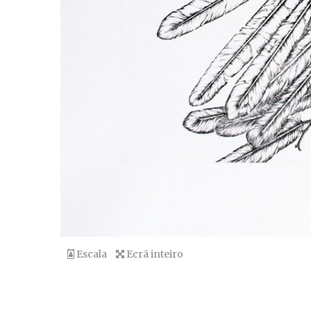
Escala
Ecrã inteiro