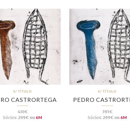
S/ TÍTULO
S/ TÍTULO
DRO CASTRORTEGA
PEDRO CASTRORT
430€
395€
Sócios:
299€ ou
6M
Sócios:
299€ ou
6M