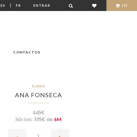
|
ES
FR
ENTRAR
(0)
CONTACTOS
ELMOS
ANA FONSECA
445€
Sócios:
335€ ou
6M
-
+