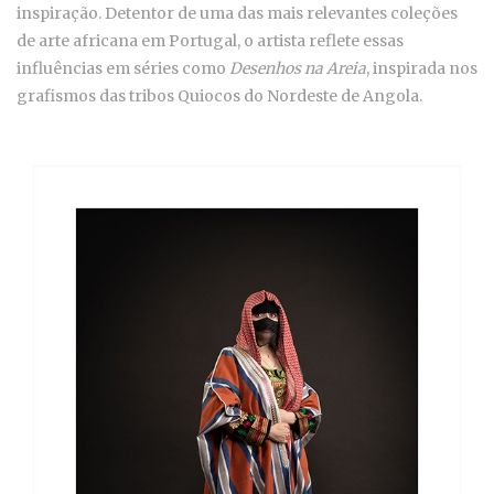
inspiração. Detentor de uma das mais relevantes coleções
de arte africana em Portugal, o artista reflete essas
influências em séries como
Desenhos na Areia
, inspirada nos
grafismos das tribos Quiocos do Nordeste de Angola.