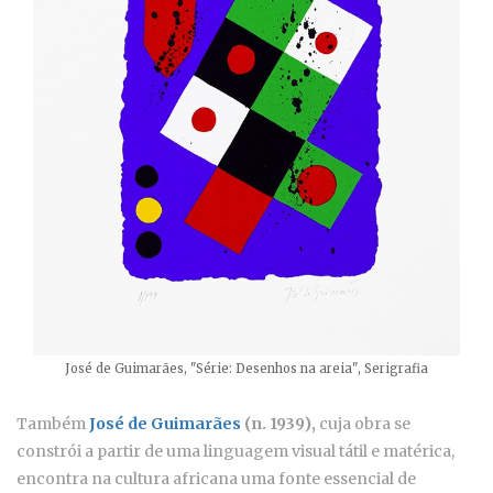
José de Guimarães, "Série: Desenhos na areia", Serigrafia
Também
José de Guimarães
(n. 1939),
cuja obra se
constrói a partir de uma linguagem visual tátil e matérica,
encontra na cultura africana uma fonte essencial de