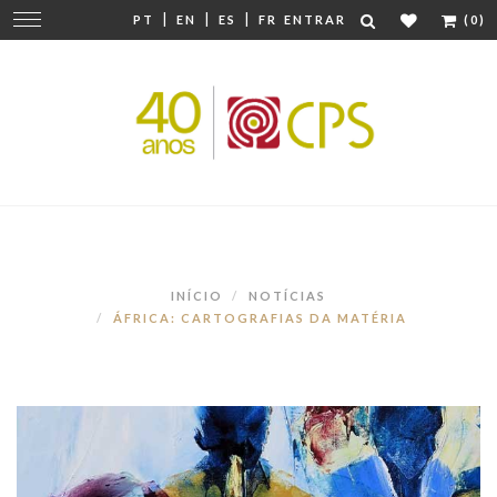
|
|
|
Mudar
PT
EN
ES
FR
ENTRAR
(0)
navegação
INÍCIO
NOTÍCIAS
ÁFRICA: CARTOGRAFIAS DA MATÉRIA