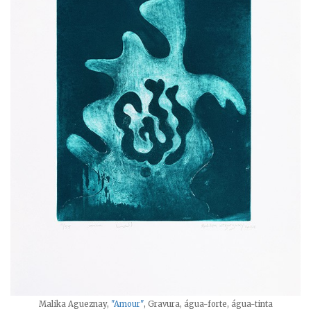
Malika Agueznay,
"Amour"
, Gravura, água-forte, água-tinta