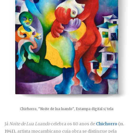
Chichorro, "Noite de lua luando", Estampa digital s/ tela
Já
Noite de Lua Luando
celebra os 80 anos de
Chichorro
(n.
1941),
artista moçambicano cuja obra se distingue pela