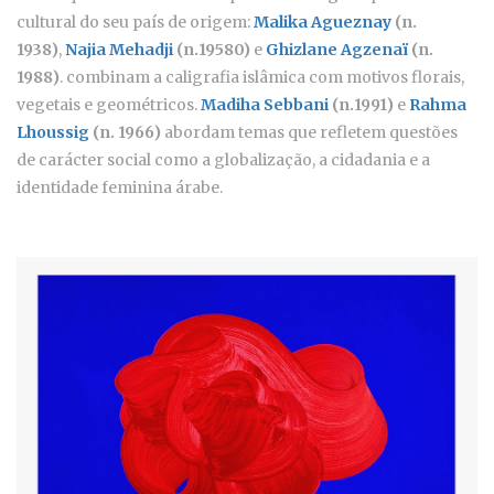
cultural do seu país de origem:
Malika Agueznay
(n.
1938)
,
Najia Mehadji
(n.19580)
e
Ghizlane Agzenaï
(n.
1988)
. combinam a caligrafia islâmica com motivos florais,
vegetais e geométricos.
Madiha Sebbani
(n.1991)
e
Rahma
Lhoussig
(n. 1966)
abordam temas que refletem questões
de carácter social como a globalização, a cidadania e a
identidade feminina árabe.