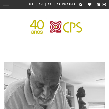
|
|
|
Mudar
PT
EN
ES
FR
ENTRAR
(0)
navegação