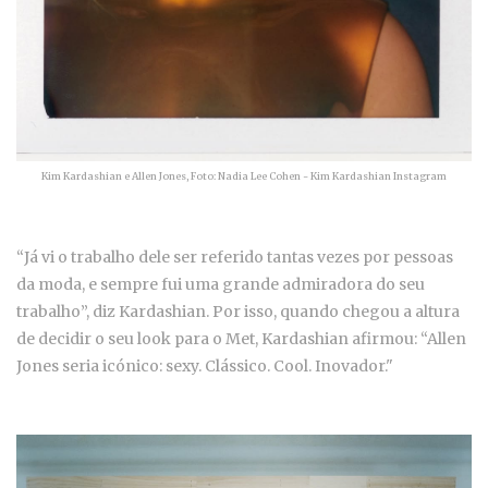
Kim Kardashian e Allen Jones, Foto: Nadia Lee Cohen - Kim Kardashian Instagram
“Já vi o trabalho dele ser referido tantas vezes por pessoas
da moda, e sempre fui uma grande admiradora do seu
trabalho”, diz Kardashian. Por isso, quando chegou a altura
de decidir o seu look para o Met, Kardashian afirmou: “Allen
Jones seria icónico: sexy. Clássico. Cool. Inovador."