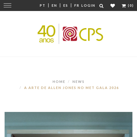
|
|
|
Change
PT
EN
ES
FR
LOGIN
(0)
navigation
HOME
NEWS
A ARTE DE ALLEN JONES NO MET GALA 2026