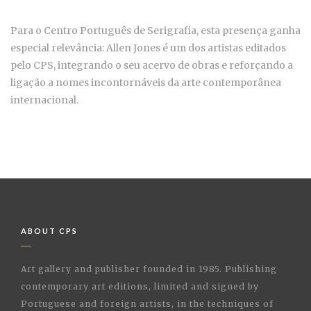
Para o Centro Português de Serigrafia, esta presença ganha
especial relevância: Allen Jones é um dos artistas editados
pelo CPS, integrando o seu acervo de obras e reforçando a
ligação a nomes incontornáveis da arte contemporânea
internacional.
ABOUT CPS
Art gallery and publisher founded in 1985. Publishing
contemporary art editions, limited and signed by
Portuguese and foreign artists, in the techniques of