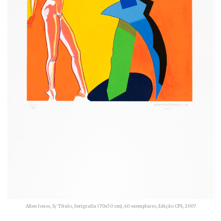
Allen Jones, S/ Título, Serigrafia (70x50 cm), 40 exemplares, Edição CPS, 2007