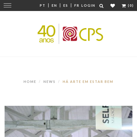
|
|
|
Change
PT
EN
ES
FR
LOGIN
(0)
navigation
HOME
NEWS
HÁ ARTE EM ESTAR BEM