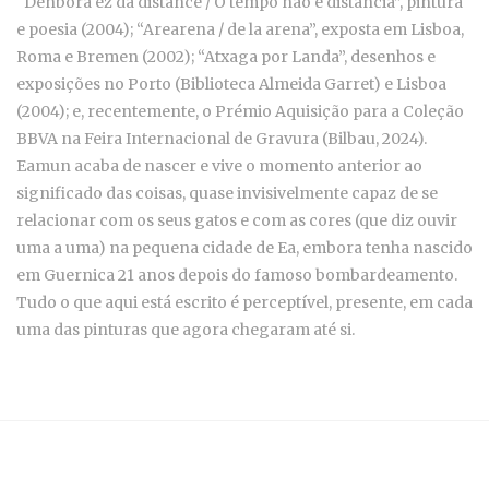
“Denbora ez da distance / O tempo não é distância”, pintura
e poesia (2004); “Arearena / de la arena”, exposta em Lisboa,
Roma e Bremen (2002); “Atxaga por Landa”, desenhos e
exposições no Porto (Biblioteca Almeida Garret) e Lisboa
(2004); e, recentemente, o Prémio Aquisição para a Coleção
BBVA na Feira Internacional de Gravura (Bilbau, 2024).
Eamun acaba de nascer e vive o momento anterior ao
significado das coisas, quase invisivelmente capaz de se
relacionar com os seus gatos e com as cores (que diz ouvir
uma a uma) na pequena cidade de Ea, embora tenha nascido
em Guernica 21 anos depois do famoso bombardeamento.
Tudo o que aqui está escrito é perceptível, presente, em cada
uma das pinturas que agora chegaram até si.