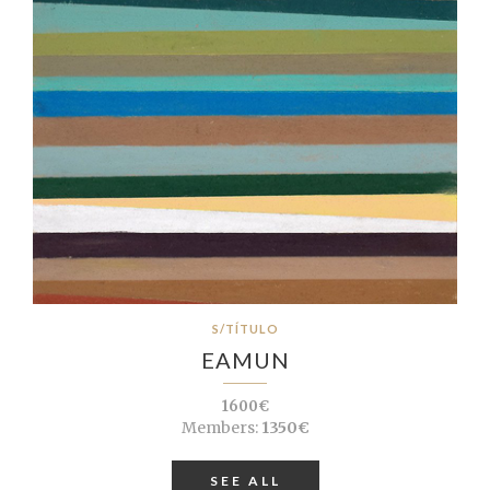
S/TÍTULO
EAMUN
1600€
Members:
1350€
SEE ALL