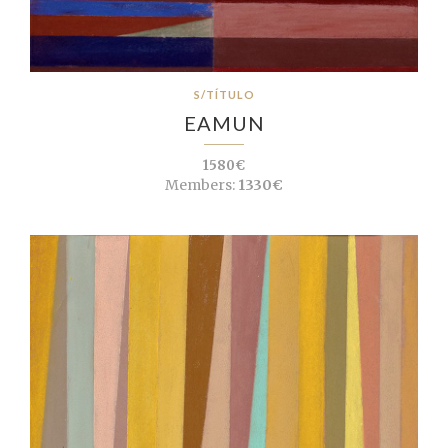
S/TÍTULO
EAMUN
1580€
Members:
1330€