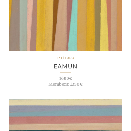
S/TÍTULO
EAMUN
1600€
Members:
1350€