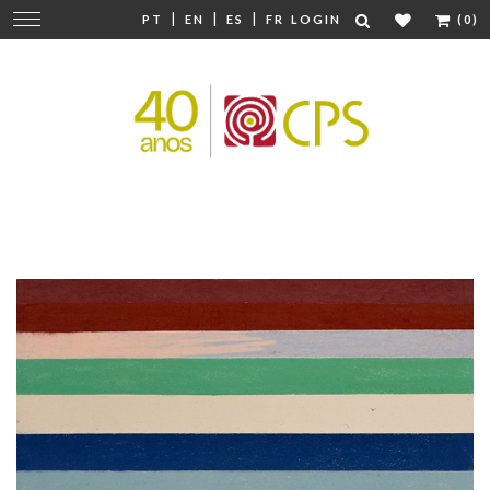
|
|
|
Change
PT
EN
ES
FR
LOGIN
(0)
navigation