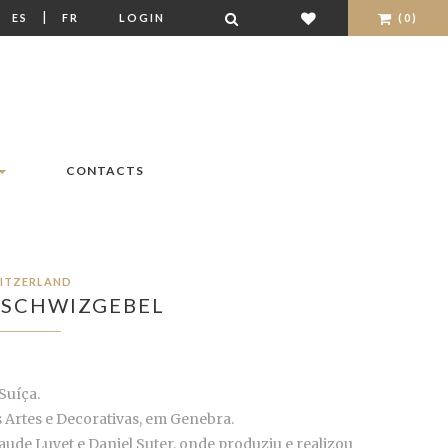
|
|
ES
FR
LOGIN
(0)
CONTACTS
ITZERLAND
 SCHWIZGEBEL
Suíça.
s Artes e Decorativas, em Genebra.
ude Luyet e Daniel Suter, onde produziu e realizou