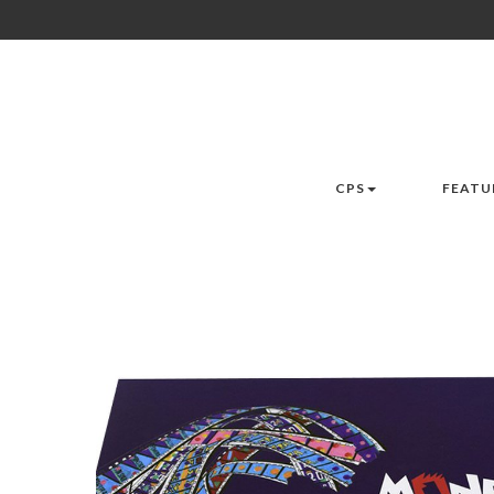
CPS
FEATU