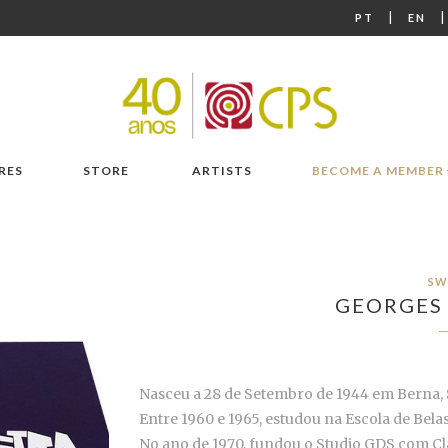
|
PT
EN
RES
STORE
ARTISTS
BECOME A MEMBER
SW
GEORGES
Nasceu a 28 de Setembro de 1944 em Berna, 
Entre 1960 e 1965, estudou na Escola de Bela
No ano de 1970, fundou o Studio GDS com Cla