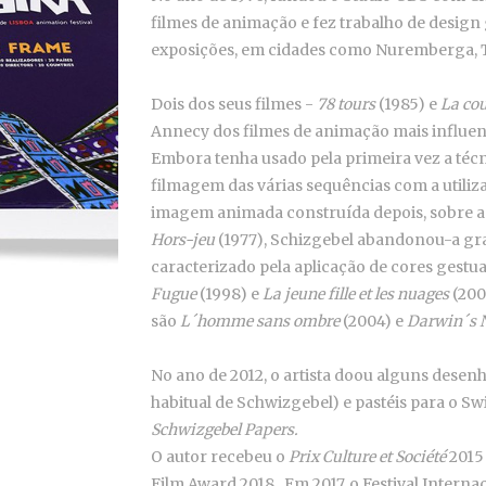
filmes de animação e fez trabalho de design 
exposições, em cidades como Nuremberga, T
Dois dos seus filmes -
78 tours
(1985) e
La cou
Annecy dos filmes de animação mais influe
Embora tenha usado pela primeira vez a técn
filmagem das várias sequências com a utiliz
imagem animada construída depois, sobre a 
Hors-jeu
(1977), Schizgebel abandonou-a gra
caracterizado pela aplicação de cores gestu
Fugue
(1998) e
La jeune fille et les nuages
(200
são
L´homme sans ombre
(2004) e
Darwin´s 
No ano de 2012, o artista doou alguns desenh
habitual de Schwizgebel) e pastéis para o Sw
Schwizgebel Papers.
O autor recebeu o
Prix Culture et Société
2015 
Film Award 2018. Em 2017, o Festival Inter