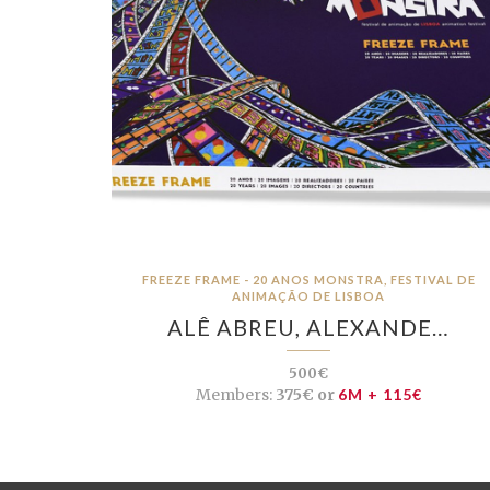
FREEZE FRAME - 20 ANOS MONSTRA, FESTIVAL DE
ANIMAÇÃO DE LISBOA
ALÊ ABREU, ALEXANDE…
500€
Members:
375€ or
6M + 115€