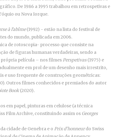
gráfico. De 1986 a 1995 trabalhou em retrospetivas e
óquio ou Nova Iorque.
rse à l'abîme
(1992) - estão na lista do festival de
ntes do mundo, publicada em 2006.
ica de rotoscopia- processo que consiste na
ação de figuras humanas verdadeiras, sendo a
própria película – nos filmes
Perspetivas
(1975) e
dualmente em prol de um desenho mais irrestrito,
ais e uso frequente de construções geométricas:
0). Outros filmes conhecidos e premiados do autor
Note Book
(2020)
.
os em papel, pinturas em celulose (a técnica
iss Film Archive, constituindo assim os
Georges
da cidade de Genebra e o
Prix d'honneur
do Swiss
nacional de Cinema de Animação de Annency