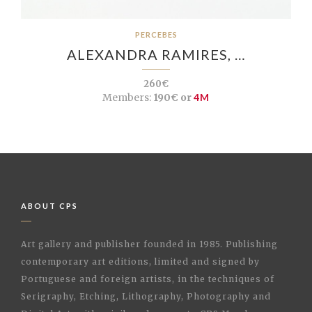
PERCEBES
ALEXANDRA RAMIRES, …
260€
Members:
190€ or
4M
ABOUT CPS
Art gallery and publisher founded in 1985. Publishing
contemporary art editions, limited and signed by
Portuguese and foreign artists, in the techniques of
Serigraphy, Etching, Lithography, Photography and