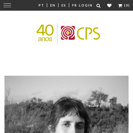
|
|
|
Change
PT
EN
ES
FR
LOGIN
(0)
navigation