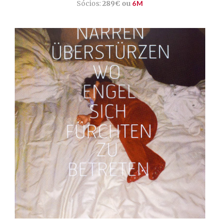
Sócios:
289€ ou
6M