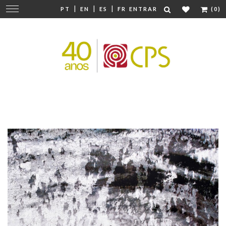
|
|
|
Mudar
PT
EN
ES
FR
ENTRAR
(0)
navegação