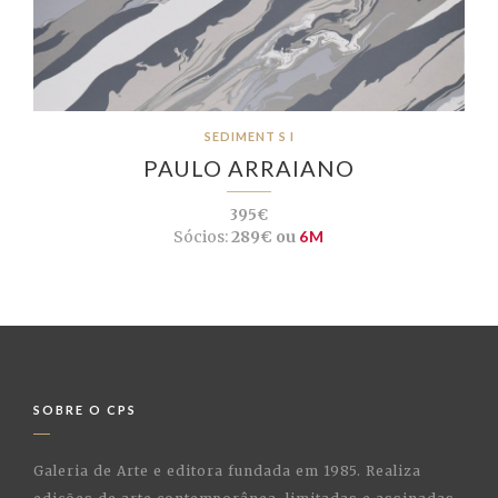
SEDIMENT S I
PAULO ARRAIANO
395€
Sócios:
289€ ou
6M
SOBRE O CPS
Galeria de Arte e editora fundada em 1985. Realiza