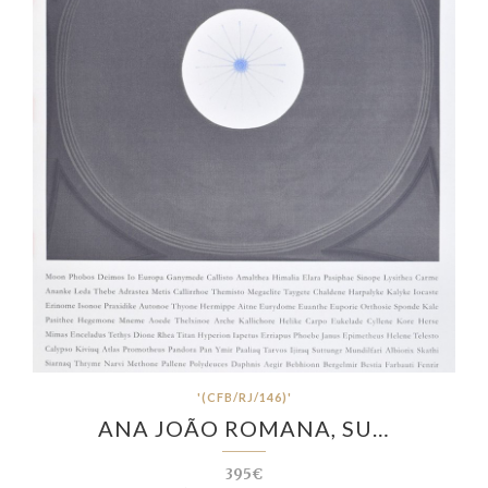
'(CFB/RJ/146)'
ANA JOÃO ROMANA, SU…
395€