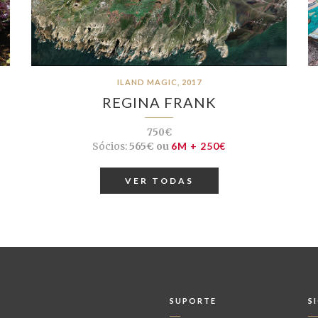
ILAND MAGIC, 2017
REGINA FRANK
750€
Sócios:
565€ ou
6M + 250€
VER TODAS
SUPORTE
S