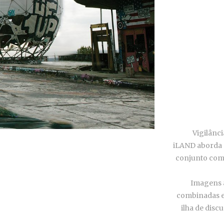
Vigilânc
iLAND aborda 
conjunto com
Imagens a
combinadas e
ilha de dis