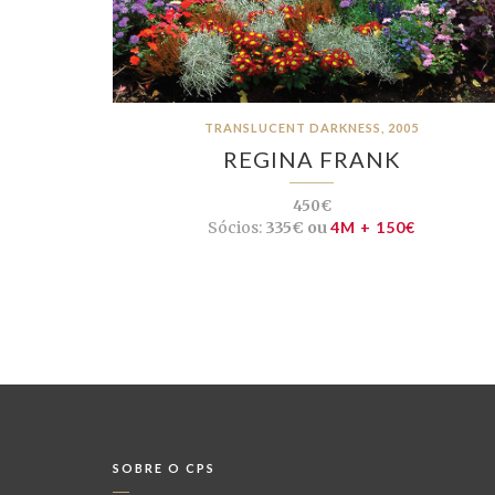
TRANSLUCENT DARKNESS, 2005
REGINA FRANK
450€
Sócios:
335€ ou
4M + 150€
SOBRE O CPS