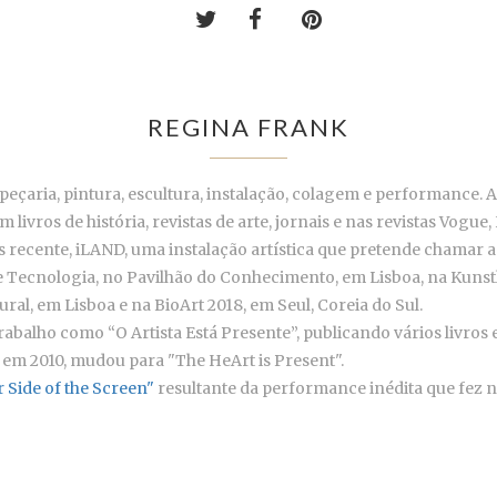
REGINA FRANK
eçaria, pintura, escultura, instalação, colagem e performance. A 
 livros de história, revistas de arte, jornais e nas revistas Vogu
is recente, iLAND, uma instalação artística que pretende chamar a
e Tecnologia, no Pavilhão do Conhecimento, em Lisboa, na Kuns
, em Lisboa e na BioArt 2018, em Seul, Coreia do Sul.
abalho como “O Artista Está Presente”, publicando vários livros e
 em 2010, mudou para "The HeArt is Present".
 Side of the Screen"
resultante da performance inédita que fez n