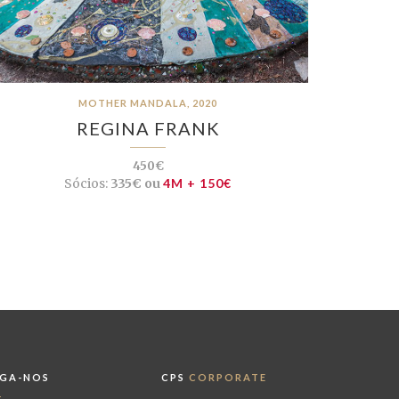
MOTHER MANDALA, 2020
REGINA FRANK
450€
Sócios:
335€ ou
4M + 150€
IGA-NOS
CPS
CORPORATE