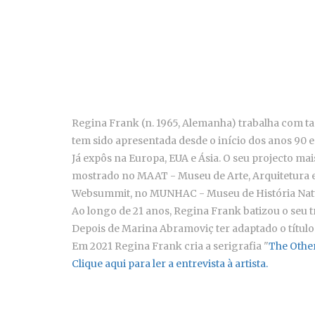
Regina Frank (n. 1965, Alemanha) trabalha com tap
tem sido apresentada desde o início dos anos 90 em
Já expôs na Europa, EUA e Ásia. O seu projecto ma
mostrado no MAAT - Museu de Arte, Arquitetura 
Websummit, no MUNHAC - Museu de História Natural
Ao longo de 21 anos, Regina Frank batizou o seu tr
Depois de Marina Abramoviç ter adaptado o título
Em 2021 Regina Frank cria a serigrafia "
The Other
Clique aqui para ler a entrevista à artista.