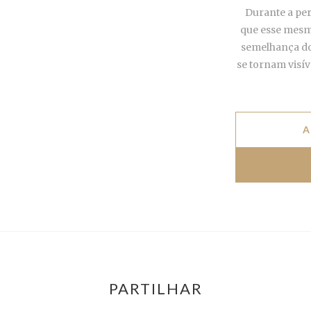
Durante a pe
que esse mesmo
semelhança do
se tornam visí
A
PARTILHAR