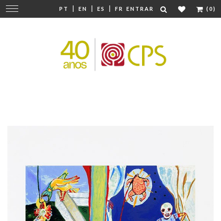
|
|
|
Mudar
PT
EN
ES
FR
ENTRAR
(0)
navegação