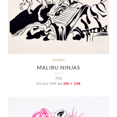
QUINDI
MALIBU NINJAS
75€
Sócios:
55€ ou
1M + 10€