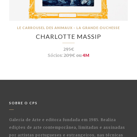
LE CARROUSEL DES ANIMAUX – LA GRANDE-DUCHESSE
CHARLOTTE MASSIP
295€
Sócios:
209€ ou
4M
SOBRE O CPS
Galeria de Arte e editora fundada em 1985. Realiza
edições de arte contemporânea, limitadas e assinadas
por artistas portugueses e estrangeiros, nas técnicas