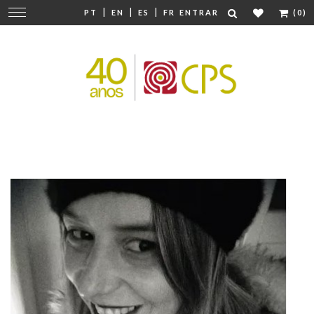
|
|
|
Mudar
PT
EN
ES
FR
ENTRAR
(0)
navegação