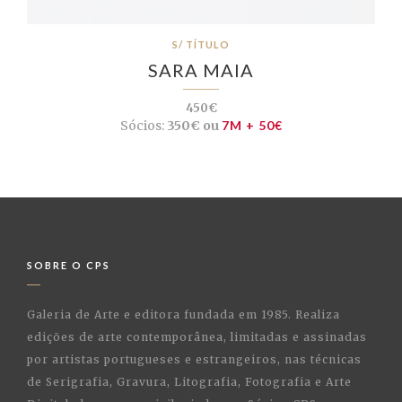
S/ TÍTULO
SARA MAIA
450€
Sócios:
350€ ou
7M + 50€
SOBRE O CPS
Galeria de Arte e editora fundada em 1985. Realiza
edições de arte contemporânea, limitadas e assinadas
por artistas portugueses e estrangeiros, nas técnicas
de Serigrafia, Gravura, Litografia, Fotografia e Arte