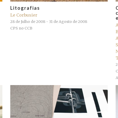
Litografias
Le Corbusier
28 de Julho de 2008 - 31 de Agosto de 2008
A
CPS no CCB
B
A
S
N
T
2
C
A