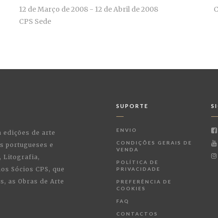
12 de Março de 2008 - 12 de Abril de 2008
C
CPS Sede
SUPORTE
S
ENVIO
a edições de arte
CONDIÇÕES GERAIS DE
as portugueses e
VENDA
 Litografia,
POLÍTICA DE
 aos Sócios CPS, que
PRIVACIDADE
, as Obras de Arte
PREFERÊNCIA DE
COOKIES
FAQ
CONTACTOS