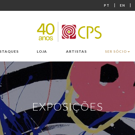
|
|
PT
EN
STAQUES
LOJA
ARTISTAS
SER SÓCIO
EXPOSIÇÕES