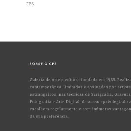
CPS
SOBRE O CPS
Galeria de Arte e editora fundada em 1985. Realiz
contemporânea, limitadas e assinadas por artist
estrangeiros, nas técnicas de Serigrafia, Gravura,
Fotografia e Arte Digital, de acesso privilegiado
escolhem regularmente e com inúmeras vantagens
da sua preferência.