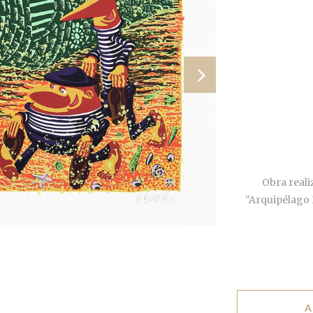
Obra reali
"Arquipélago 
A