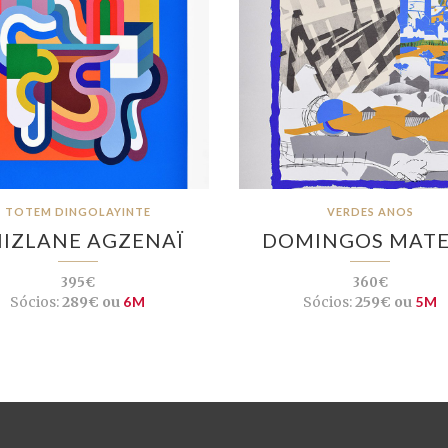
TOTEM DINGOLAYINTE
VERDES ANOS
IZLANE AGZENAÏ
DOMINGOS MAT
395€
360€
Sócios:
289€ ou
6M
Sócios:
259€ ou
5M