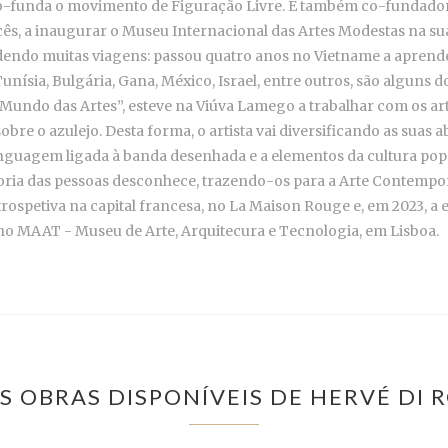
 co-funda o movimento de Figuração Livre. É também co-fundado
ês, a inaugurar o Museu Internacional das Artes Modestas na sua
dendo muitas viagens: passou quatro anos no Vietname a aprender
unísia, Bulgária, Gana, México, Israel, entre outros, são alguns 
 Mundo das Artes”, esteve na Viúva Lamego a trabalhar com os art
 o azulejo. Desta forma, o artista vai diversificando as suas ab
a linguagem ligada à banda desenhada e a elementos da cultura pop 
aioria das pessoas desconhece, trazendo-os para a Arte Contempo
spetiva na capital francesa, no La Maison Rouge e, em 2023, a 
o MAAT - Museu de Arte, Arquitecura e Tecnologia, em Lisboa.
S OBRAS DISPONÍVEIS DE HERVÉ DI 