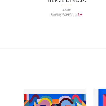
460€
Sócios:
329€ ou
7M