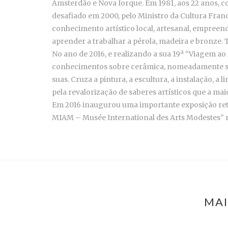
Amsterdão e Nova Iorque. Em 1981, aos 22 anos,
desafiado em 2000, pelo Ministro da Cultura Franc
conhecimento artístico local, artesanal, empreen
aprender a trabalhar a pérola, madeira e bronze. T
No ano de 2016, e realizando a sua 19ª “Viagem ao
conhecimentos sobre cerâmica, nomeadamente sobre
suas. Cruza a pintura, a escultura, a instalação, 
pela revalorização de saberes artísticos que a m
Em 2016 inaugurou uma importante exposição retro
MIAM – Musée International des Arts Modestes" n
MAI