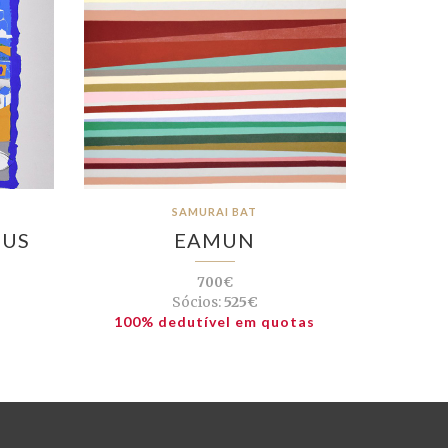
SAMURAI BAT
EUS
EAMUN
700€
Sócios:
525€
100% dedutível em quotas