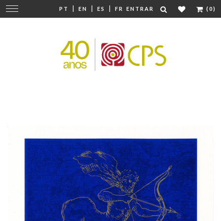
|
|
|
Mudar
PT
EN
ES
FR
ENTRAR
(0)
navegação