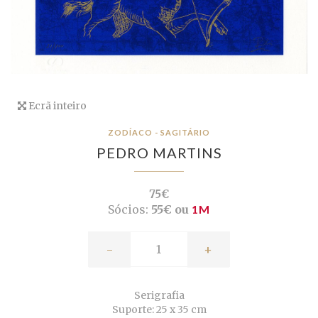
Ecrã inteiro
ZODÍACO - SAGITÁRIO
PEDRO MARTINS
75€
Sócios:
55€ ou
1M
-
+
Serigrafia
Suporte: 25 x 35 cm