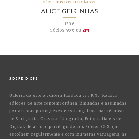
SÉRIE: BUSTOS RELICÁRIOS
ALICE GEIRINHAS
130€
Sócios:
95€ ou
2M
SOBRE O CPS
Galeria de Arte e editora fundada em 1985. Realiza
edições de arte contemporânea, limitadas e assinadas
por artistas portugueses e estrangeiros, nas técnicas
de Serigrafia, Gravura, Litografia, Fotografia e Arte
Digital, de acesso privilegiado aos Sócios CPS, que
escolhem regularmente e com inúmeras vantagens, as