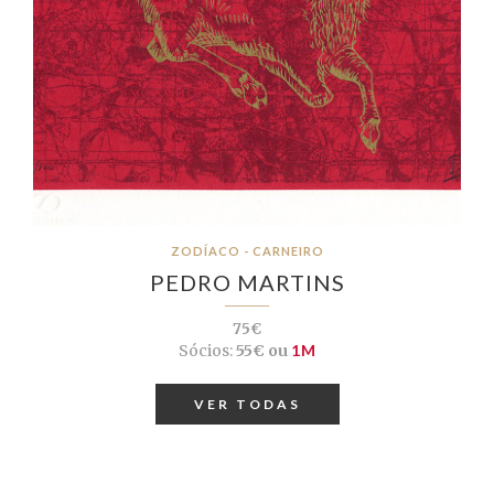
ZODÍACO - CARNEIRO
PEDRO MARTINS
75€
Sócios:
55€ ou
1M
VER TODAS