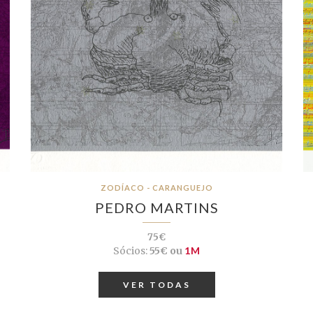
ZODÍACO - CARANGUEJO
PEDRO MARTINS
75€
Sócios:
55€ ou
1M
VER TODAS