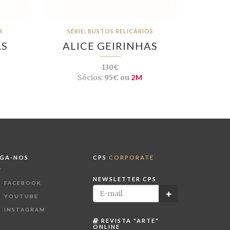
S
SÉRIE: BUSTOS RELICÁRIOS
AS
ALICE GEIRINHAS
130€
Sócios:
95€ ou
2M
IGA-NOS
CPS
CORPORATE
NEWSLETTER CPS
FACEBOOK
YOUTUBE
INSTAGRAM
REVISTA "ARTE"
ONLINE