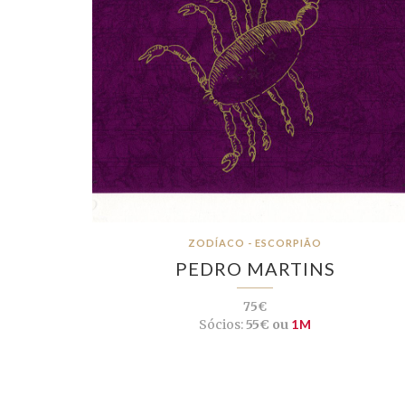
ZODÍACO - ESCORPIÃO
PEDRO MARTINS
75€
Sócios:
55€ ou
1M