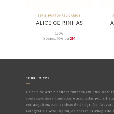
SÉRIE: BUSTOS RELICÁRIOS
ALICE GEIRINHAS
A
130€
Sócios:
95€ ou
2M
SOBRE O CPS
Galeria de Arte e editora fundada em 1985. Realiz
contemporânea, limitadas e assinadas por artist
estrangeiros, nas técnicas de Serigrafia, Gravura,
Fotografia e Arte Digital, de acesso privilegiado