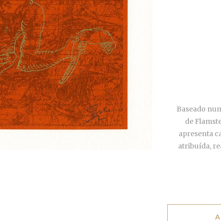
Baseado numa
de
Flamste
apresenta
c
atribuída,
re
A