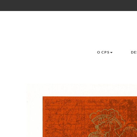
O CPS
DE