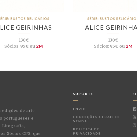
SÉRIE: BUSTOS RELICÁRIOS
SÉRIE: BUSTOS RELICÁRIO
LICE GEIRINHAS
ALICE GEIRINH
130€
130€
Sócios:
95€ ou
2M
Sócios:
95€ ou
2M
SUPORTE
S
ENVIO
a edições de arte
CONDIÇÕES GERAIS DE
as portugueses e
VENDA
 Litografia,
POLÍTICA DE
 aos Sócios CPS, que
PRIVACIDADE