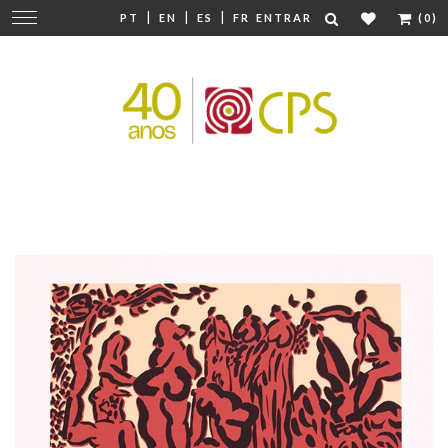
|
|
|
Mudar
PT
EN
ES
FR
ENTRAR
(0)
navegação