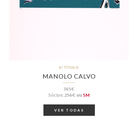
S/ TÍTULO
MANOLO CALVO
365€
Sócios:
256€ ou
5M
VER TODAS