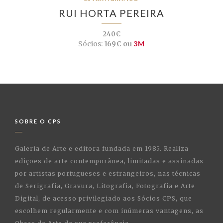
RUI HORTA PEREIRA
240€
Sócios:
169€ ou
3M
SOBRE O CPS
Galeria de Arte e editora fundada em 1985. Realiza
edições de arte contemporânea, limitadas e assinadas
por artistas portugueses e estrangeiros, nas técnicas
de Serigrafia, Gravura, Litografia, Fotografia e Arte
Digital, de acesso privilegiado aos Sócios CPS, que
escolhem regularmente e com inúmeras vantagens, as