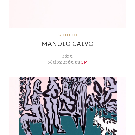
S/ TÍTULO
MANOLO CALVO
365€
Sócios:
256€ ou
5M