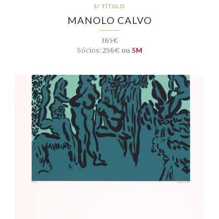
S/ TÍTULO
MANOLO CALVO
365€
Sócios:
256€ ou
5M