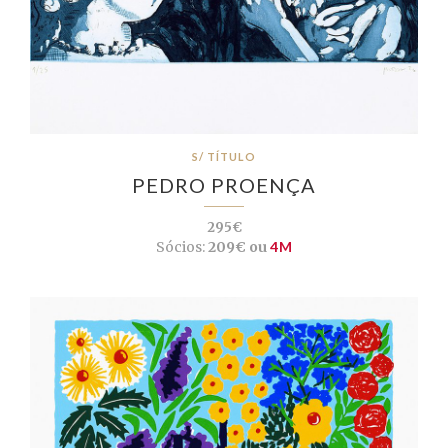
S/ TÍTULO
PEDRO PROENÇA
295€
Sócios:
209€ ou
4M