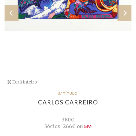
Ecrã inteiro
S/ TÍTULO
CARLOS CARREIRO
380€
Sócios:
266€ ou
5M