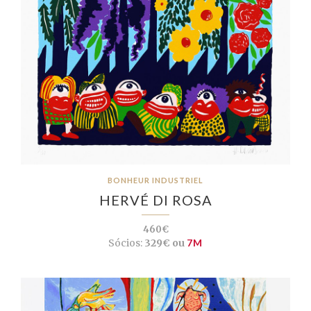
BONHEUR INDUSTRIEL
HERVÉ DI ROSA
460€
Sócios:
329€ ou
7M