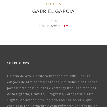
S/ TÍTULO
GABRIEL GARCIA
65€
Sócios:
49€ ou
1M
SOBRE O CPS
Galeria de Arte e editora fundada em 1985. Realiza
edições de arte contemporânea, limitadas e assinadas
por artistas portugueses e estrangeiros, nas técnicas
de Serigrafia, Gravura, Litografia, Fotografia e Arte
Digital, de acesso privilegiado aos Sócios CPS, que
escolhem regularmente e com inúmeras vantagens, as