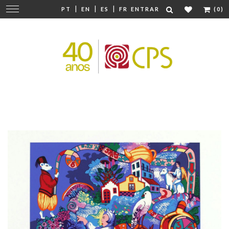
|
|
|
Mudar
PT
EN
ES
FR
ENTRAR
(0)
navegação