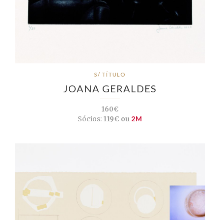
S/ TÍTULO
JOANA GERALDES
160€
Sócios:
119€ ou
2M