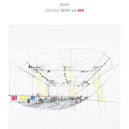
260€
Sócios:
189€ ou
4M