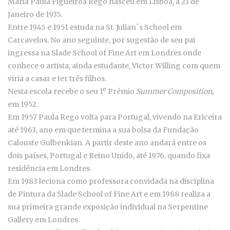
Maria Paula Figueiroa Rego nasceu em Lisboa, a 23 de
Janeiro de 1935.
Entre 1945 e 1951 estuda na St. Julian´s School em
Carcavelos. No ano seguinte, por sugestão de seu pai
ingressa na Slade School of Fine Art em Londres onde
conhece o artista, ainda estudante, Victor Willing com quem
viria a casar e ter três filhos.
Nesta escola recebe o seu 1º Prémio
Summer Composition,
em 1952.
Em 1957 Paula Rego volta para Portugal, vivendo na Ericeira
até 1963, ano em que termina a sua bolsa da Fundação
Calouste Gulbenkian. A partir deste ano andará entre os
dois países, Portugal e Reino Unido, até 1976, quando fixa
residência em Londres.
Em 1983 leciona como professora convidada na disciplina
de Pintura da Slade School of Fine Art e em 1988 realiza a
sua primeira grande exposição individual na Serpentine
Gallery em Londres.