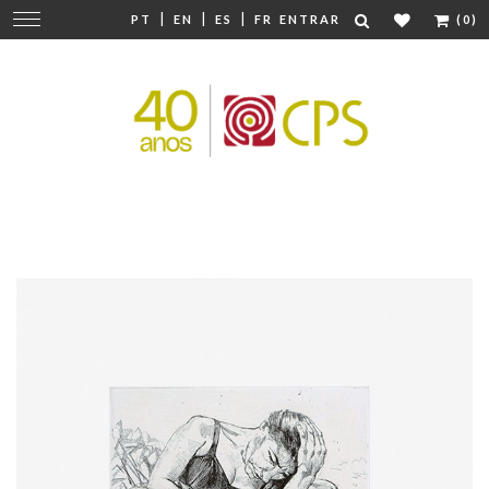
|
|
|
Mudar
PT
EN
ES
FR
ENTRAR
(0)
navegação