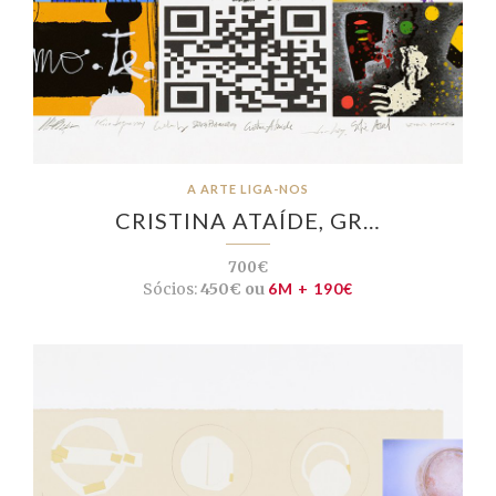
A ARTE LIGA-NOS
CRISTINA ATAÍDE, GR…
700€
Sócios:
450€ ou
6M + 190€