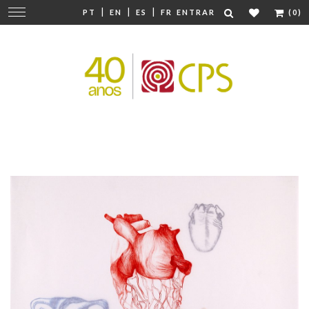
|
|
|
Mudar
PT
EN
ES
FR
ENTRAR
(0)
navegação