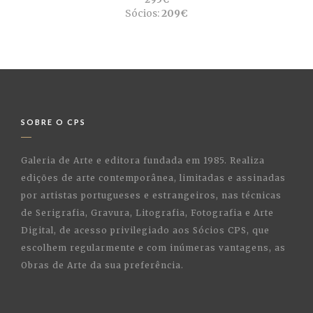
Sócios:
209€
SOBRE O CPS
Galeria de Arte e editora fundada em 1985. Realiza
edições de arte contemporânea, limitadas e assinadas
por artistas portugueses e estrangeiros, nas técnicas
de Serigrafia, Gravura, Litografia, Fotografia e Arte
Digital, de acesso privilegiado aos Sócios CPS, que
escolhem regularmente e com inúmeras vantagens, as
Obras de Arte da sua preferência.