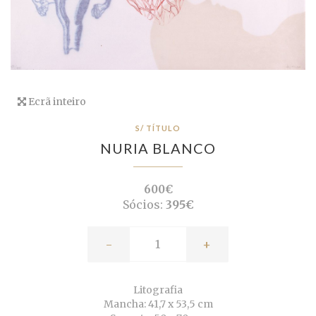
Ecrã inteiro
S/ TÍTULO
NURIA BLANCO
600€
Sócios:
395€
-
+
Litografia
Mancha: 41,7 x 53,5 cm