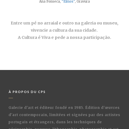
Ana Fonseca,
"Elmos"
, Gravura
Entre um pé no arraial e outro na galeria ou museu,
vivencie a cultura da sua cidade.
A Cultura é Viva e pede a nossa participação.
À PROPOS DU CPS
Galerie d'art et éditeur fondé en 1985. Édition d'œuvres
d'art contemporain, limitées et signées par des artistes
portugais et étrangers, dans les techniques de