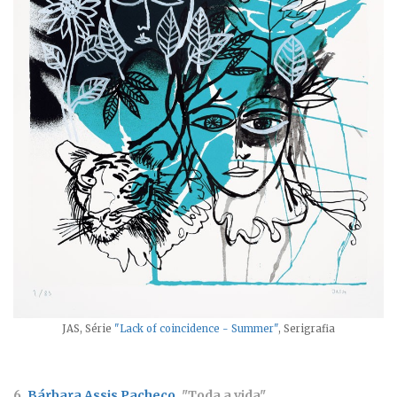
JAS, Série
"Lack of coincidence - Summer"
, Serigrafia
6.
Bárbara Assis Pacheco
, "Toda a vida"