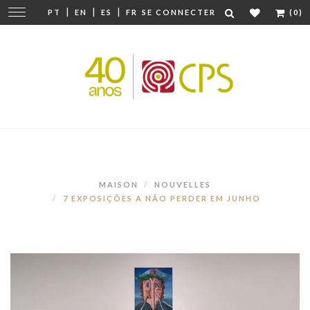
|
|
|
Modifier
PT
EN
ES
FR
SE CONNECTER
(0)
la
navigation
MAISON
NOUVELLES
7 EXPOSIÇÕES A NÃO PERDER EM JUNHO