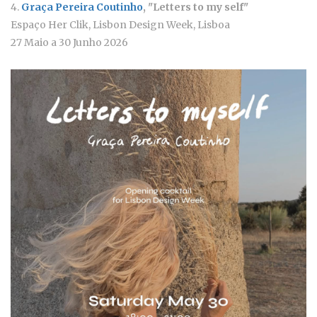
4.
Graça Pereira Coutinho
, "Letters to my self"
Espaço Her Clik, Lisbon Design Week, Lisboa
27 Maio a 30 Junho 2026