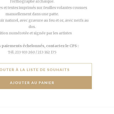
l'orthographe archaïque.
s et textes imprimés sur feuilles volantes cousues
manuellement dans une patte.
uir naturel, avec gravure au feu et or, avec nerfs au
dos.
ition numérotée et signée par les artistes
s paiements échelonnés, contactez le CPS :
Tél. 213 933 260 / 213 162 175
OUTER À LA LISTE DE SOUHAITS