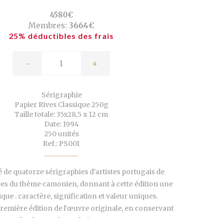
4580€
Membres:
3664€
25% déductibles des frais
-
+
Sérigraphie
Papier Rives Classique 250g
Taille totale: 35x28,5 x 12 cm
Date: 1994
250 unités
Ref.: PS001
ré de quatorze sérigraphies d'artistes portugais de
es du thème camonien, donnant à cette édition une
que . caractère, signification et valeur uniques.
première édition de l'œuvre originale, en conservant