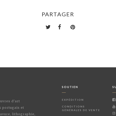
PARTAGER
SOUTIEN
S
EXPÉDITION
œuvres d'art
CONDITIONS
s portugais et
GÉNÉRALES DE VENTE
avure, lithographie,