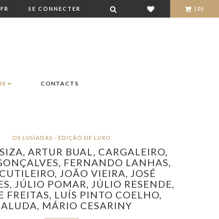
FR
SE CONNECTER
(0)
RE
CONTACTS
OS LUSÍADAS - EDIÇÃO DE LUXO
SIZA,
ARTUR BUAL,
CARGALEIRO,
GONÇALVES,
FERNANDO LANHAS,
CUTILEIRO,
JOÃO VIEIRA,
JOSÉ
ES,
JÚLIO POMAR,
JÚLIO RESENDE,
E FREITAS,
LUÍS PINTO COELHO,
ALUDA,
MÁRIO CESARINY