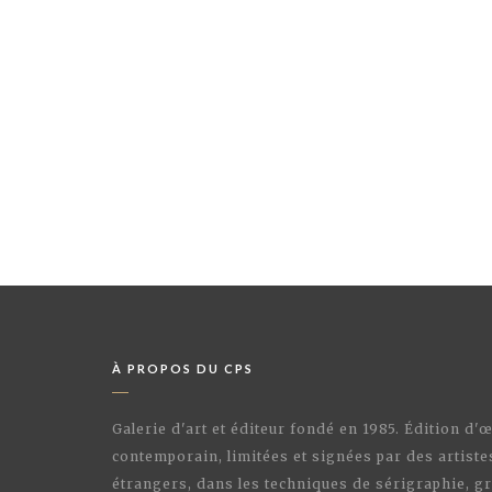
À PROPOS DU CPS
Galerie d'art et éditeur fondé en 1985. Édition d'
contemporain, limitées et signées par des artiste
étrangers, dans les techniques de sérigraphie, gr