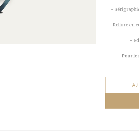
- Sérigraphie
- Reliure en c
- Ed
Pour le
AJ