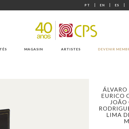
|
|
|
PT
EN
ES
TÉS
MAGASIN
ARTISTES
DEVENIR MEMB
ÁLVARO 
EURICO 
JOÃO 
RODRIGU
LIMA D
M