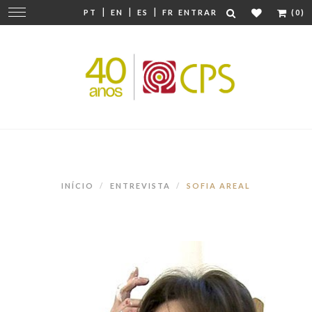
|
|
|
Mudar
PT
EN
ES
FR
ENTRAR
(0)
navegação
INÍCIO
ENTREVISTA
SOFIA AREAL