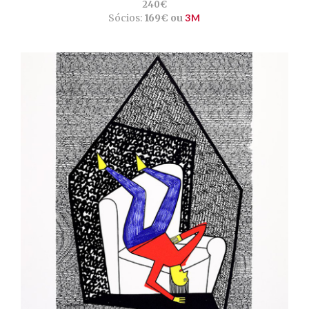
240€
Sócios:
169€ ou
3M