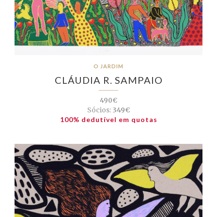
O JARDIM
CLÁUDIA R. SAMPAIO
490€
Sócios:
349€
100% dedutível em quotas