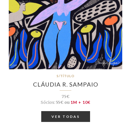
S/TÍTULO
CLÁUDIA R. SAMPAIO
75€
Sócios:
55€ ou
1M + 10€
VER TODAS