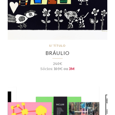
S/ TÍTULO
BRÁULIO
240€
Sócios:
169€ ou
3M