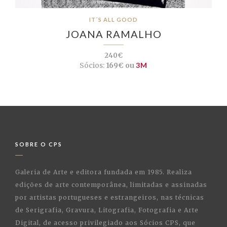
IT´S ALL GOOD
JOANA RAMALHO
240€
Sócios:
169€ ou
3M
SOBRE O CPS
Galeria de Arte e editora fundada em 1985. Realiza
edições de arte contemporânea, limitadas e assinadas
por artistas portugueses e estrangeiros, nas técnicas
de Serigrafia, Gravura, Litografia, Fotografia e Arte
Digital, de acesso privilegiado aos Sócios CPS, que