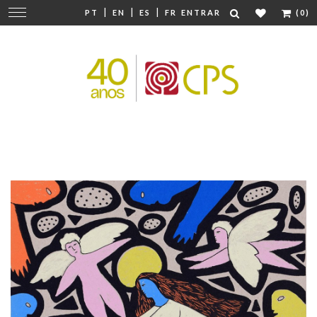
|
|
|
Mudar
PT
EN
ES
FR
ENTRAR
(0)
navegação