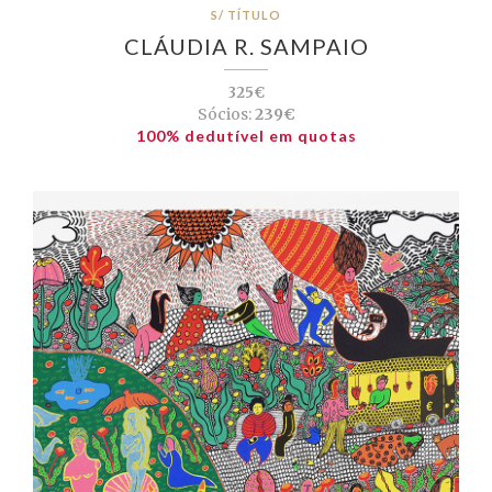
S/ TÍTULO
CLÁUDIA R. SAMPAIO
325€
Sócios:
239€
100% dedutível em quotas