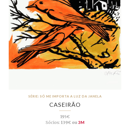
SÉRIE: SÓ ME IMPORTA A LUZ DA JANELA
CASEIRÃO
195€
Sócios:
139€ ou
3M