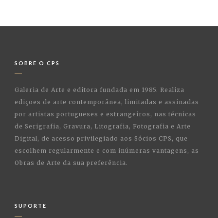
SOBRE O CPS
Galeria de Arte e editora fundada em 1985. Realiza
edições de arte contemporânea, limitadas e assinadas
por artistas portugueses e estrangeiros, nas técnicas
de Serigrafia, Gravura, Litografia, Fotografia e Arte
Digital, de acesso privilegiado aos Sócios CPS, que
escolhem regularmente e com inúmeras vantagens, as
Obras de Arte da sua preferência.
SUPORTE