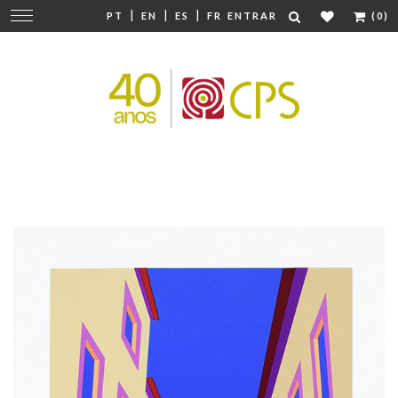
|
|
|
Mudar
PT
EN
ES
FR
ENTRAR
(0)
navegação