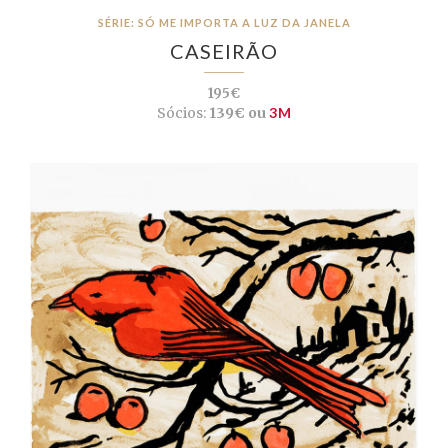
SÉRIE: SÓ ME IMPORTA A LUZ DA JANELA
CASEIRÃO
195€
Sócios:
139€ ou
3M