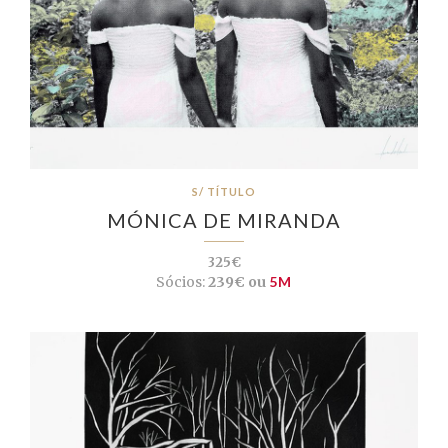
S/ TÍTULO
MÓNICA DE MIRANDA
325€
Sócios:
239€ ou
5M