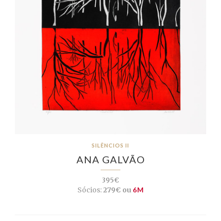
SILÊNCIOS II
ANA GALVÃO
395€
Sócios:
279€ ou
6M