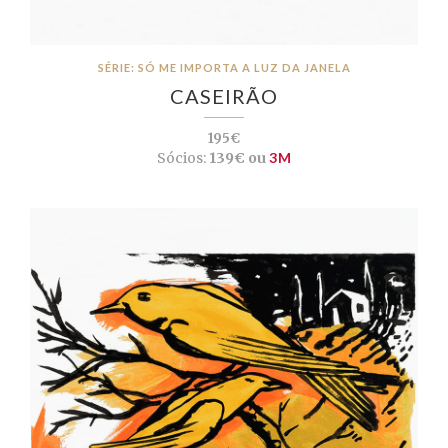
SÉRIE: SÓ ME IMPORTA A LUZ DA JANELA
CASEIRÃO
195€
Sócios:
139€ ou
3M