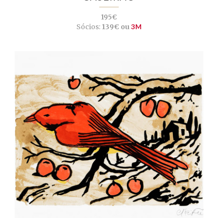
195€
Sócios:
139€ ou
3M