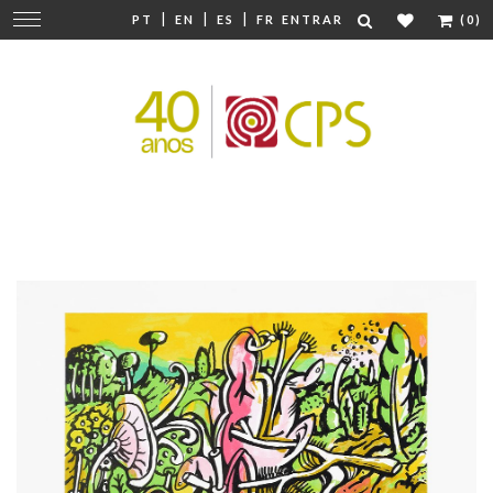
|
|
|
Mudar
PT
EN
ES
FR
ENTRAR
(0)
navegação