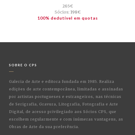
265€
Sócios:
198€
100% dedutível em quotas
SOBRE O CPS
Galeria de Arte e editora fundada em 1985. Realiza
edições de arte contemporânea, limitadas e assinadas
por artistas portugueses e estrangeiros, nas técnicas
de Serigrafia, Gravura, Litografia, Fotografia e Arte
Digital, de acesso privilegiado aos Sócios CPS, que
escolhem regularmente e com inúmeras vantagens, as
Obras de Arte da sua preferência.