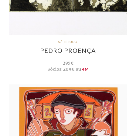
S/ TÍTULO
PEDRO PROENÇA
295€
Sócios:
209€ ou
4M