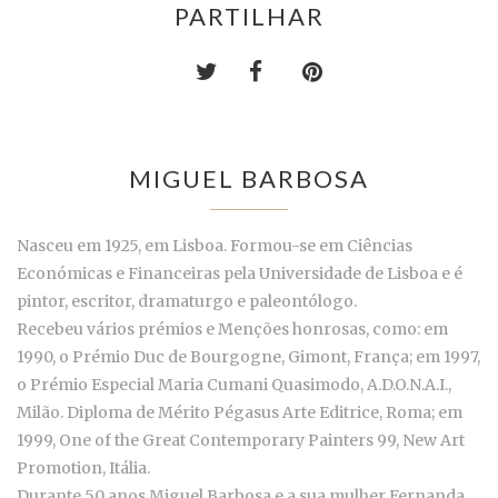
PARTILHAR
MIGUEL BARBOSA
Nasceu em 1925, em Lisboa. Formou-se em Ciências
Económicas e Financeiras pela Universidade de Lisboa e é
pintor, escritor, dramaturgo e paleontólogo.
Recebeu vários prémios e Menções honrosas, como: em
1990, o Prémio Duc de Bourgogne, Gimont, França; em 1997,
o Prémio Especial Maria Cumani Quasimodo, A.D.O.N.A.I.,
Milão. Diploma de Mérito Pégasus Arte Editrice, Roma; em
1999, One of the Great Contemporary Painters 99, New Art
Promotion, Itália.
Durante 50 anos Miguel Barbosa e a sua mulher Fernanda