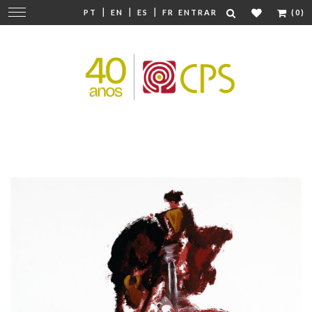
|
|
|
Mudar
PT
EN
ES
FR
ENTRAR
(0)
navegação