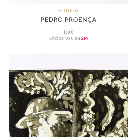
S/ TÍTULO
PEDRO PROENÇA
130€
Sócios:
95€ ou
2M