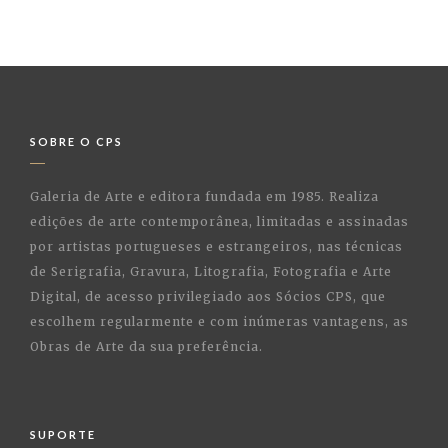
SOBRE O CPS
Galeria de Arte e editora fundada em 1985. Realiza
edições de arte contemporânea, limitadas e assinadas
por artistas portugueses e estrangeiros, nas técnicas
de Serigrafia, Gravura, Litografia, Fotografia e Arte
Digital, de acesso privilegiado aos Sócios CPS, que
escolhem regularmente e com inúmeras vantagens, as
Obras de Arte da sua preferência.
SUPORTE