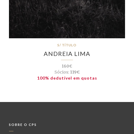
S/ TÍTULO
ANDREIA LIMA
160€
Sócios:
119€
100% dedutível em quotas
SOBRE O CPS