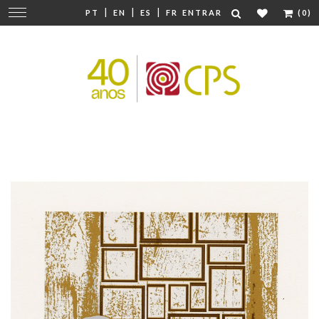
|
|
|
Mudar
PT
EN
ES
FR
ENTRAR
(0)
navegação