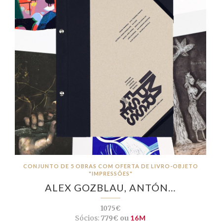
CONJUNTO DE 5 OBRAS COM OFERTA DE LIVRO-OBJETO
"IMPRESSÕES"
ALEX GOZBLAU, ANTÓN…
1075€
Sócios:
779€ ou
16M