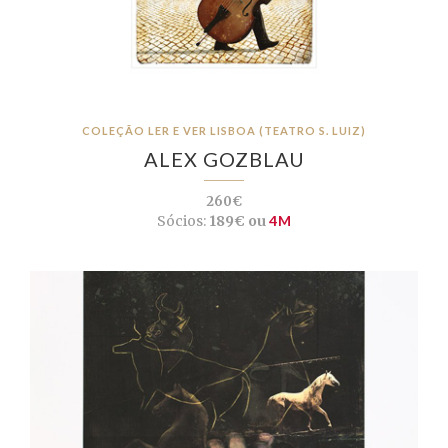
COLEÇÃO LER E VER LISBOA (TEATRO S. LUIZ)
ALEX GOZBLAU
260€
Sócios:
189€ ou
4M