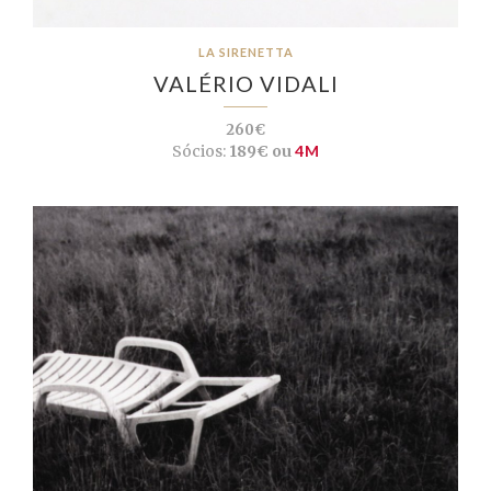
LA SIRENETTA
VALÉRIO VIDALI
260€
Sócios:
189€ ou
4M