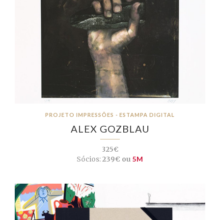
PROJETO IMPRESSÕES - ESTAMPA DIGITAL
ALEX GOZBLAU
325€
Sócios:
239€ ou
5M