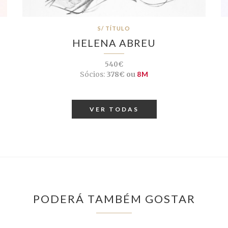
S/ TÍTULO
HELENA ABREU
540€
Sócios:
378€ ou
8M
VER TODAS
PODERÁ TAMBÉM GOSTAR