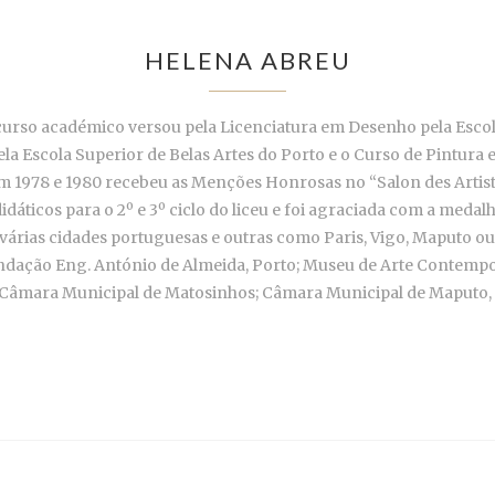
HELENA ABREU
urso académico versou pela Licenciatura em Desenho pela Escola
ela Escola Superior de Belas Artes do Porto e o Curso de Pintura
m 1978 e 1980 recebeu as Menções Honrosas no “Salon des Artiste
 didáticos para o 2º e 3º ciclo do liceu e foi agraciada com a med
várias cidades portuguesas e outras como Paris, Vigo, Maputo o
 Fundação Eng. António de Almeida, Porto; Museu de Arte Contemp
o; Câmara Municipal de Matosinhos; Câmara Municipal de Maputo,