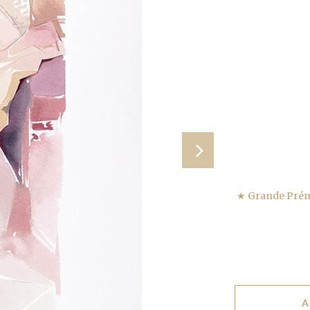
★ Grande Prémi
A