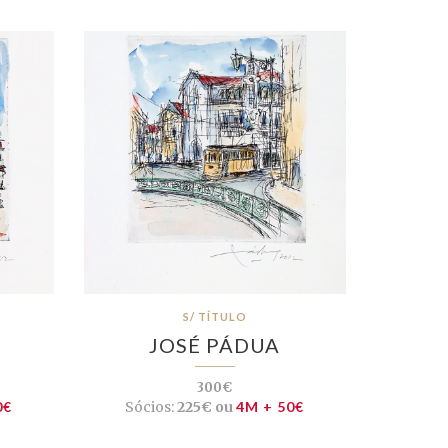
S/ TÍTULO
JOSÉ PÁDUA
300€
0€
Sócios:
225€ ou
4M + 50€