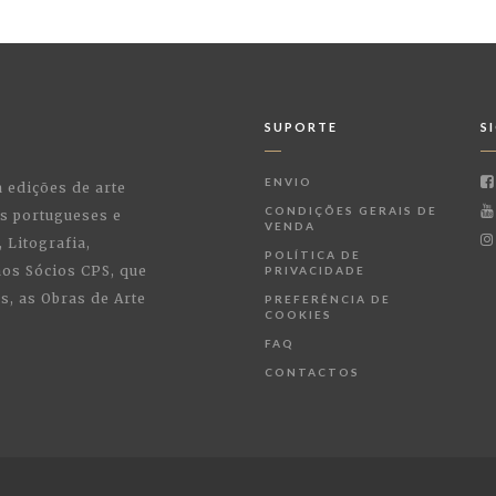
SUPORTE
S
ENVIO
a edições de arte
CONDIÇÕES GERAIS DE
as portugueses e
VENDA
 Litografia,
POLÍTICA DE
 aos Sócios CPS, que
PRIVACIDADE
, as Obras de Arte
PREFERÊNCIA DE
COOKIES
FAQ
CONTACTOS