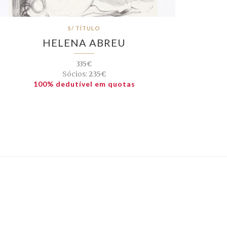
S/ TÍTULO
HELENA ABREU
335€
Sócios:
235€
100% dedutível em quotas