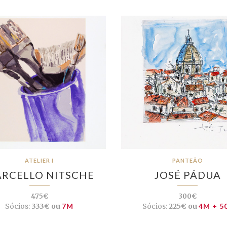
ATELIER I
PANTEÃO
RCELLO NITSCHE
JOSÉ PÁDUA
475€
300€
Sócios:
333€ ou
7M
Sócios:
225€ ou
4M + 5