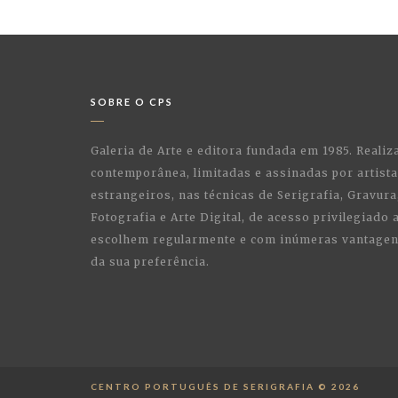
SOBRE O CPS
Galeria de Arte e editora fundada em 1985. Realiz
contemporânea, limitadas e assinadas por artist
estrangeiros, nas técnicas de Serigrafia, Gravura,
Fotografia e Arte Digital, de acesso privilegiado
escolhem regularmente e com inúmeras vantagens
da sua preferência.
CENTRO PORTUGUÊS DE SERIGRAFIA © 2026