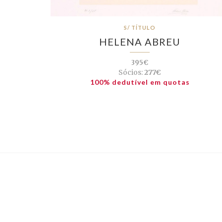
S/ TÍTULO
HELENA ABREU
395€
Sócios:
277€
100% dedutível em quotas