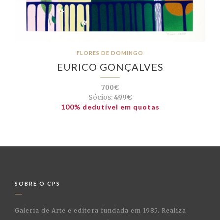
FLORES DE DOMINGO
EURICO GONÇALVES
700€
Sócios:
499€
100% dedutível em quotas
SOBRE O CPS
Galeria de Arte e editora fundada em 1985. Realiza