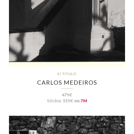
S/ TÍTULO
CARLOS MEDEIROS
475€
Sócios:
333€ ou
7M