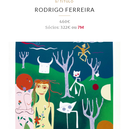
S/ TÍTULO
RODRIGO FERREIRA
460€
Sócios:
322€ ou
7M