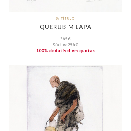
S/ TÍTULO
QUERUBIM LAPA
365€
Sócios:
256€
100% dedutível em quotas