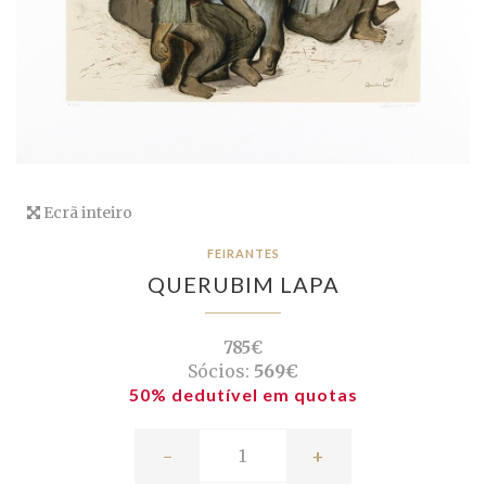
Ecrã inteiro
FEIRANTES
QUERUBIM LAPA
785€
Sócios:
569€
50% dedutível em quotas
-
+