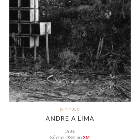
S/ TÍTULO
ANDREIA LIMA
140€
Sócios:
98€ ou
2M