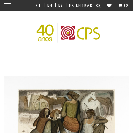
|
|
|
Mudar
PT
EN
ES
FR
ENTRAR
(0)
navegação