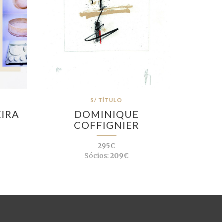
S/ TÍTULO
EIRA
DOMINIQUE
COFFIGNIER
295€
Sócios:
209€