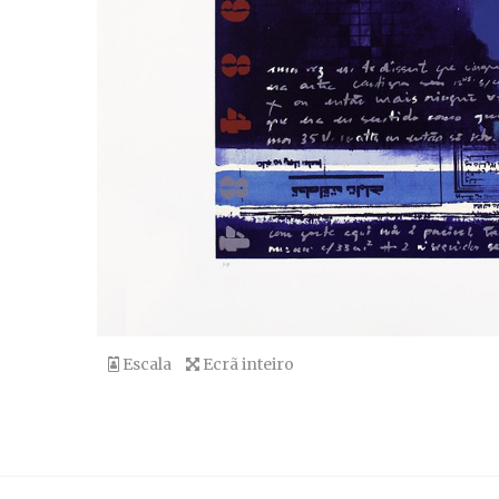
Escala
Ecrã inteiro