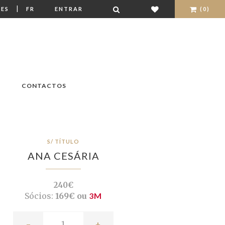
|
ES
FR
ENTRAR
(0)
CONTACTOS
S/ TÍTULO
ANA CESÁRIA
240€
Sócios:
169€ ou
3M
-
+