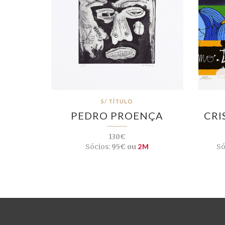
S/ TÍTULO
PEDRO PROENÇA
CRI
130€
Sócios:
95€ ou
2M
Só