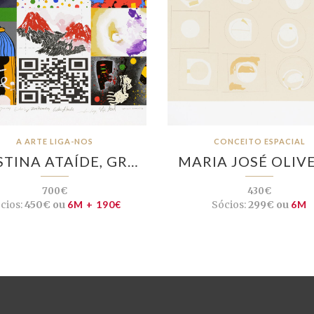
A ARTE LIGA-NOS
CONCEITO ESPACIAL
STINA ATAÍDE, GR…
MARIA JOSÉ OLIV
700€
430€
cios:
450€ ou
6M + 190€
Sócios:
299€ ou
6M