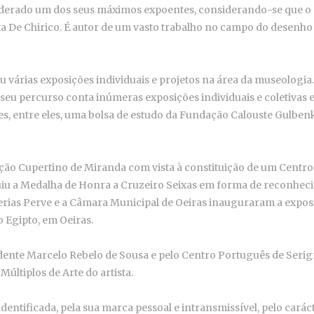
derado um dos seus máximos expoentes, considerando-se que o su
sta De Chirico. É autor de um vasto trabalho no campo do desenho
u várias exposições individuais e projetos na área da museologia.
eu percurso conta inúmeras exposições individuais e coletivas 
es, entre eles, uma bolsa de estudo da Fundação Calouste Gulbenk
ação Cupertino de Miranda com vista à constituição de um Centr
iu a Medalha de Honra a Cruzeiro Seixas em forma de reconhecime
lerias Perve e a Câmara Municipal de Oeiras inauguraram a exp
o Egipto, em Oeiras.
nte Marcelo Rebelo de Sousa e pelo Centro Português de Serigraf
Múltiplos de Arte do artista.
entificada, pela sua marca pessoal e intransmissível, pelo carác