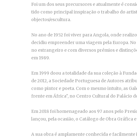
Foi um dos seus precursores e atualmente é consi
tido como principal inspiração o trabalho do arti
objectos/escultura.
No ano de 1952 foi viver para Angola, onde realizo
decidiu empreender uma viagem pela Europa. No s
no estrangeiro e com diversos prémios e distinçõ
em 1989.
Em 1999 doou a totalidade da sua coleção à Fund
de 2012, a Sociedade Portuguesa de Autores atribu
como pintor e poeta. Com o mesmo intuito, as Ga
frente em África", no Centro Cultural do Palácio d
Em 2018 foi homenageado aos 97 anos pelo Preside
lançou, pela ocasião, o Catálogo de Obra Gráfica e 
A sua obra é amplamente conhecida e facilmente id