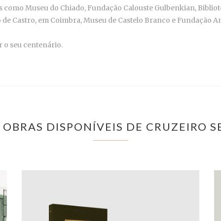
s como Museu do Chiado, Fundação Calouste Gulbenkian, Bibliote
e Castro, em Coimbra, Museu de Castelo Branco e Fundação An
 o seu centenário.
 OBRAS DISPONÍVEIS DE CRUZEIRO S