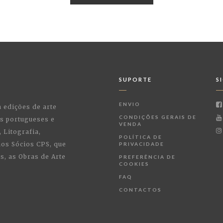
SUPORTE
S
ENVIO
a edições de arte
CONDIÇÕES GERAIS DE
as portugueses e
VENDA
 Litografia,
POLÍTICA DE
 aos Sócios CPS, que
PRIVACIDADE
, as Obras de Arte
PREFERÊNCIA DE
COOKIES
FAQ
CONTACTOS