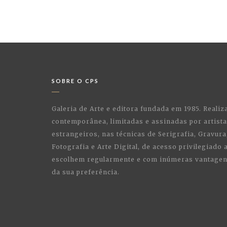
SOBRE O CPS
Galeria de Arte e editora fundada em 1985. Realiz
contemporânea, limitadas e assinadas por artist
estrangeiros, nas técnicas de Serigrafia, Gravura,
Fotografia e Arte Digital, de acesso privilegiado
escolhem regularmente e com inúmeras vantagens
da sua preferência.