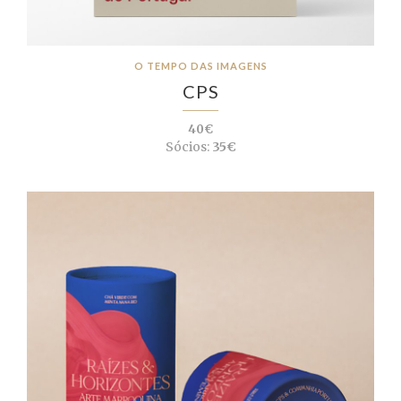
O TEMPO DAS IMAGENS
CPS
40€
Sócios:
35€