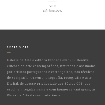
70€
Sócios:
49€
SOBRE O CPS
Galeria de Arte e editora fundada em 1985. Realiza
edições de arte contemporânea, limitadas e assinadas
por artistas portugueses e estrangeiros, nas técnicas
de Serigrafia, Gravura, Litografia, Fotografia e Arte
Digital, de acesso privilegiado aos Sócios CPS, que
escolhem regularmente e com inúmeras vantagens, as
Obras de Arte da sua preferência.