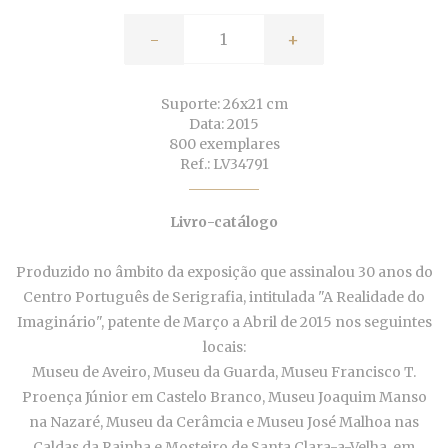
-
+
Suporte: 26x21 cm
Data: 2015
800 exemplares
Ref.: LV34791
Livro-catálogo
Produzido no âmbito da exposição que assinalou 30 anos do
Centro Português de Serigrafia, intitulada "A Realidade do
Imaginário", patente de Março a Abril de 2015 nos seguintes
locais:
Museu de Aveiro, Museu da Guarda, Museu Francisco T.
Proença Júnior em Castelo Branco, Museu Joaquim Manso
na Nazaré, Museu da Cerâmcia e Museu José Malhoa nas
Caldas da Rainha e Mosteiro de Santa Clara-a-Velha, em