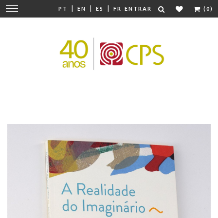
|
|
|
Mudar
PT
EN
ES
FR
ENTRAR
(0)
navegação