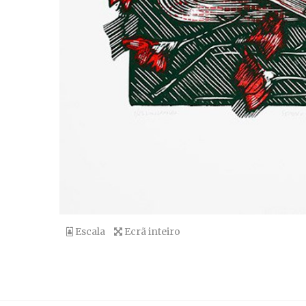
Escala
Ecrã inteiro