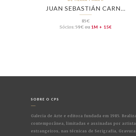
JUAN SEBASTIÁN CARN…
85€
Sócios:
59€ ou
1M + 15€
SOBRE O CPS
Galeria de Arte e editora fundada em 1985. Realiz
contemporânea, limitadas e assinadas por artist
estrangeiros, nas técnicas de Serigrafia, Gravura,