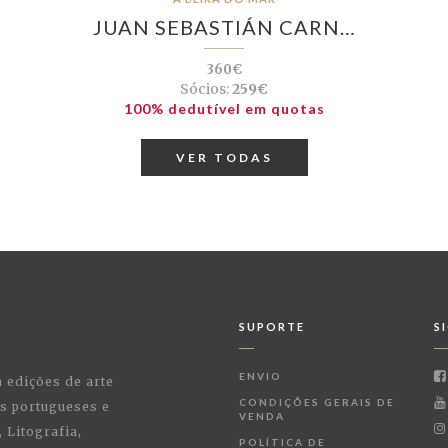
JUAN SEBASTIÁN CARN…
360€
Sócios:
259€
100% dedutível em quotas
VER TODAS
SUPORTE
S
ENVIO
a edições de arte
CONDIÇÕES GERAIS DE
as portugueses e
VENDA
 Litografia,
POLÍTICA DE