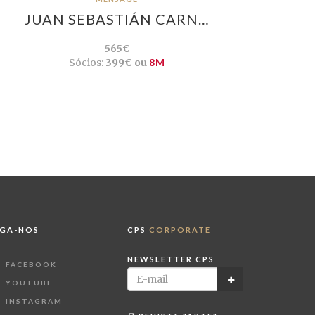
JUAN SEBASTIÁN CARN…
565€
Sócios:
399€ ou
8M
IGA-NOS
CPS
CORPORATE
NEWSLETTER CPS
FACEBOOK
YOUTUBE
INSTAGRAM