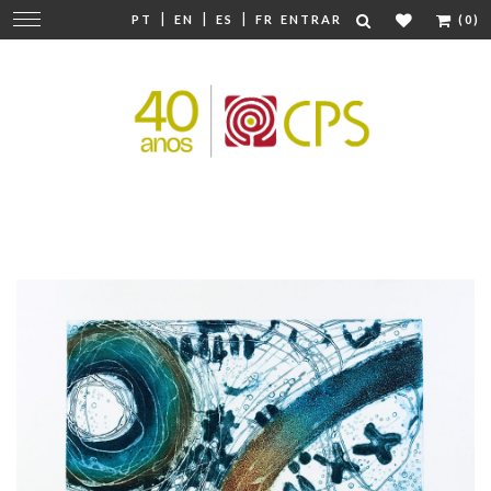
|
|
|
Mudar
PT
EN
ES
FR
ENTRAR
(0)
navegação