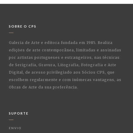
SOBRE O CPS
Galeria de Arte e editora fundada em 1985. Realiza
edições de arte contemporânea, limitadas e assinadas
por artistas portugueses e estrangeiros, nas técnicas
de Serigrafia, Gravura, Litografia, Fotografia e Arte
Digital, de acesso privilegiado aos Sócios CPS, que
escolhem regularmente e com inúmeras vantagens, as
Obras de Arte da sua preferência.
SUPORTE
ENVIO