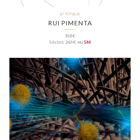
S/ TÍTULO
RUI PIMENTA
350€
Sócios:
245€ ou
5M