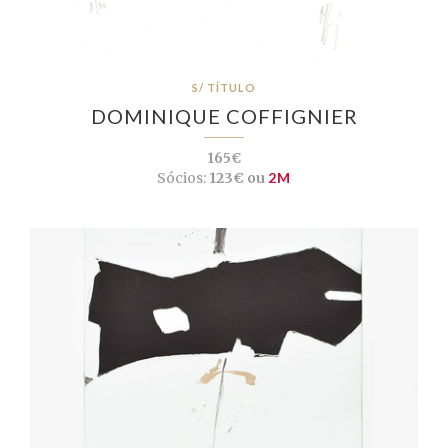
S/ TÍTULO
DOMINIQUE COFFIGNIER
165€
Sócios:
123€ ou
2M