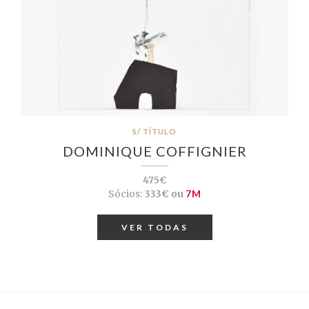
S/ TÍTULO
DOMINIQUE COFFIGNIER
475€
Sócios:
333€ ou
7M
VER TODAS