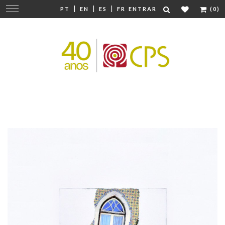
|
|
|
Mudar
PT
EN
ES
FR
ENTRAR
(0)
navegação