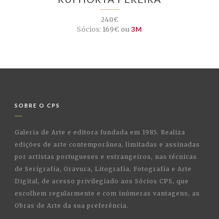
240€
Sócios:
169€ ou
3M
SOBRE O CPS
Galeria de Arte e editora fundada em 1985. Realiza
edições de arte contemporânea, limitadas e assinadas
por artistas portugueses e estrangeiros, nas técnicas
de Serigrafia, Gravura, Litografia, Fotografia e Arte
Digital, de acesso privilegiado aos Sócios CPS, que
escolhem regularmente e com inúmeras vantagens, as
Obras de Arte da sua preferência.