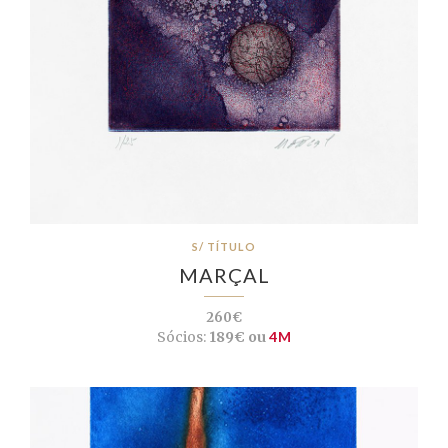
S/ TÍTULO
MARÇAL
260€
Sócios:
189€ ou
4M