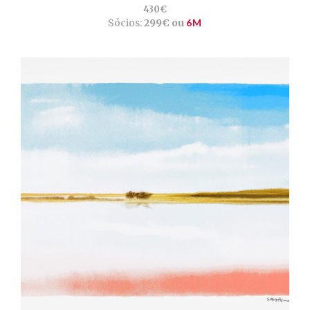
430€
Sócios:
299€ ou
6M