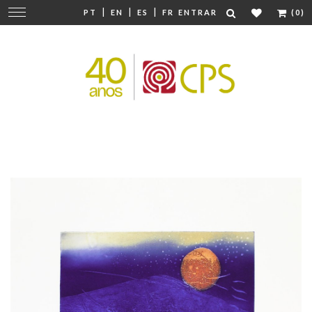
|
|
|
Mudar
PT
EN
ES
FR
ENTRAR
(0)
navegação