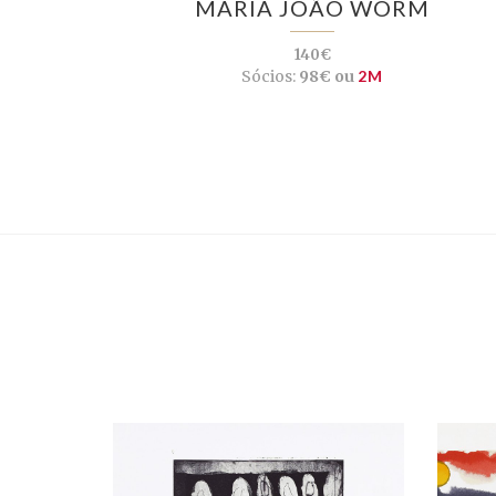
MARIA JOÃO WORM
140€
Sócios:
98€ ou
2M