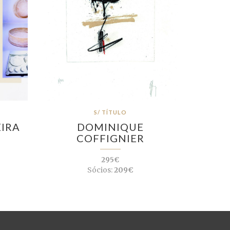
S/ TÍTULO
EIRA
DOMINIQUE
COFFIGNIER
295€
Sócios:
209€