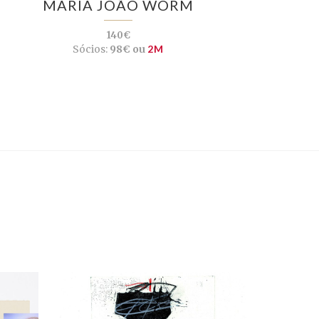
MARIA JOÃO WORM
140€
Sócios:
98€ ou
2M