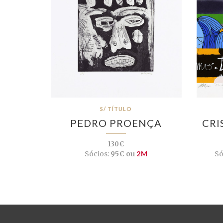
S/ TÍTULO
PEDRO PROENÇA
CRI
130€
Sócios:
95€ ou
2M
Só