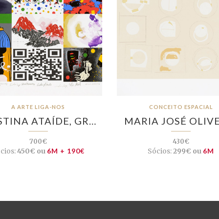
A ARTE LIGA-NOS
CONCEITO ESPACIAL
STINA ATAÍDE, GR…
MARIA JOSÉ OLIV
700€
430€
cios:
450€ ou
6M + 190€
Sócios:
299€ ou
6M