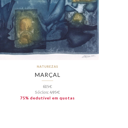
NATUREZAS
MARÇAL
615€
Sócios:
495€
75% dedutível em quotas