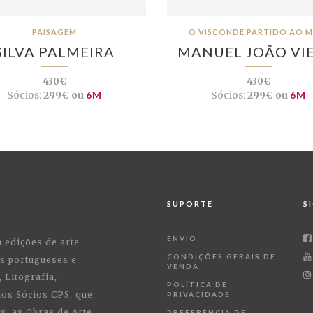
PAISAGEM
O VISCONDE PARTIDO AO M
SILVA PALMEIRA
MANUEL JOÃO VIE
430€
430€
Sócios:
299€ ou
6M
Sócios:
299€ ou
6M
SUPORTE
S
ENVIO
a edições de arte
CONDIÇÕES GERAIS DE
as portugueses e
VENDA
 Litografia,
POLÍTICA DE
 aos Sócios CPS, que
PRIVACIDADE
, as Obras de Arte
PREFERÊNCIA DE