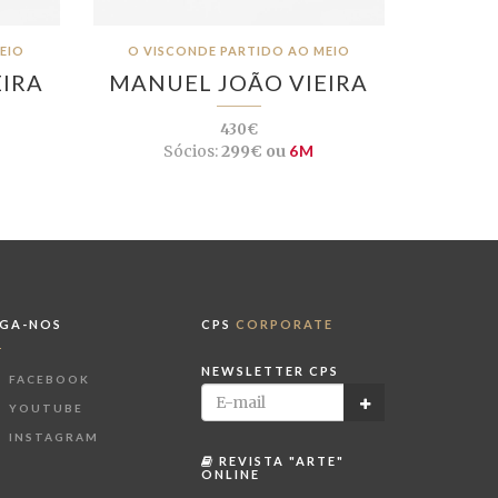
EIO
O VISCONDE PARTIDO AO MEIO
IRA
MANUEL JOÃO VIEIRA
430€
Sócios:
299€ ou
6M
IGA-NOS
CPS
CORPORATE
NEWSLETTER CPS
FACEBOOK
YOUTUBE
INSTAGRAM
REVISTA "ARTE"
ONLINE