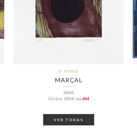
S/ TÍTULO
MARÇAL
260€
Sócios:
189€ ou
4M
VER TODAS