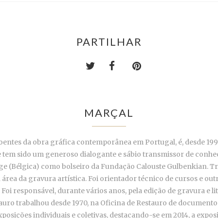
PARTILHAR
MARÇAL
entes da obra gráfica contemporânea em Portugal, é, desde 1994
e tem sido um generoso dialogante e sábio transmissor de conhec
ége (Bélgica) como bolseiro da Fundação Calouste Gulbenkian. T
a área da gravura artística. Foi orientador técnico de cursos e ou
. Foi responsável, durante vários anos, pela edição de gravura e l
auro trabalhou desde 1970, na Oficina de Restauro de documento
posições individuais e coletivas, destacando-se em 2014, a exposi