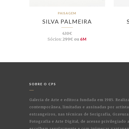
PAISAGEM
SILVA PALMEIRA
430€
Sócios:
299€ ou
6M
SOBRE O CPS
Galeria de Arte e editora fundada em 1985. Realiz
contemporânea, limitadas e assinadas por artist
estrangeiros, nas técnicas de Serigrafia, Gravura,
Fotografia e Arte Digital, de acesso privilegiado
escolhem regularmente e com inúmeras vantagens