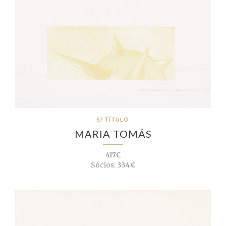
S/ TÍTULO
MARIA TOMÁS
417€
Sócios:
334€