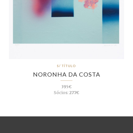
S/ TÍTULO
NORONHA DA COSTA
395€
Sócios:
277€