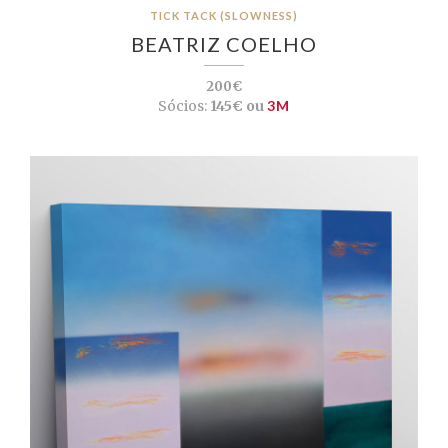
TICK TACK (SLOWNESS)
BEATRIZ COELHO
200€
Sócios:
145€ ou
3M