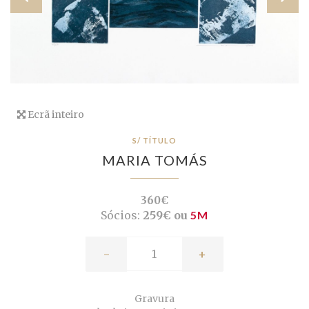
Ecrã inteiro
S/ TÍTULO
MARIA TOMÁS
360€
Sócios:
259€ ou
5M
-
+
Gravura