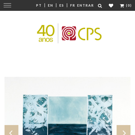
|
|
|
Mudar
PT
EN
ES
FR
ENTRAR
(0)
navegação