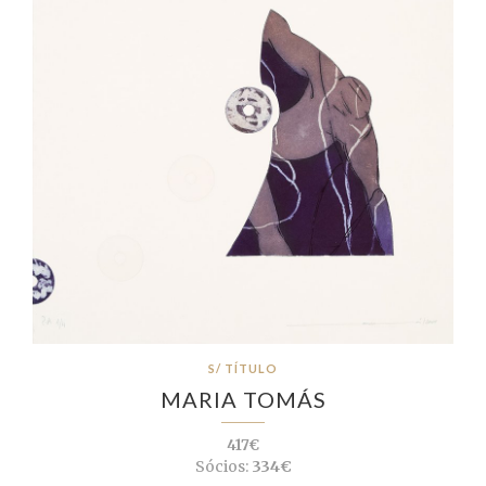
S/ TÍTULO
MARIA TOMÁS
417€
Sócios:
334€