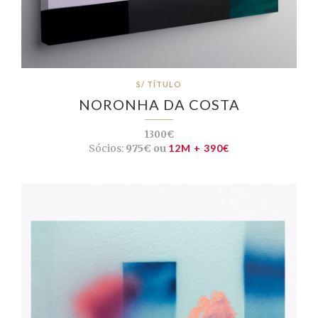
S/ TÍTULO
NORONHA DA COSTA
1300€
Sócios:
975€ ou
12M + 390€