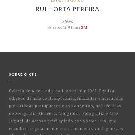
ESTRATIGRÁFICO
RUI HORTA PEREIRA
240€
Sócios:
169€ ou
3M
SOBRE O CPS
Galeria de Arte e editora fundada em 1985. Realiza
edições de arte contemporânea, limitadas e assinadas
por artistas portugueses e estrangeiros, nas técnicas
de Serigrafia, Gravura, Litografia, Fotografia e Arte
Digital, de acesso privilegiado aos Sócios CPS, que
escolhem regularmente e com inúmeras vantagens, as