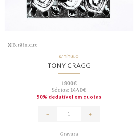
Ecrã inteiro
S/ TÍTULO
TONY CRAGG
1800€
Sócios:
1440€
50% dedutível em quotas
-
+
Gravura