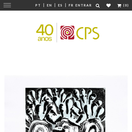
|
|
|
Mudar
PT
EN
ES
FR
ENTRAR
(0)
navegação