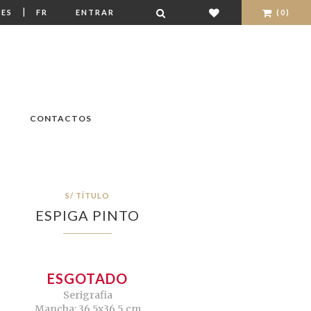
|
ES
FR
ENTRAR
(0)
CONTACTOS
S/ TÍTULO
ESPIGA PINTO
ESGOTADO
Serigrafia
Mancha: 36,5x36,5 cm