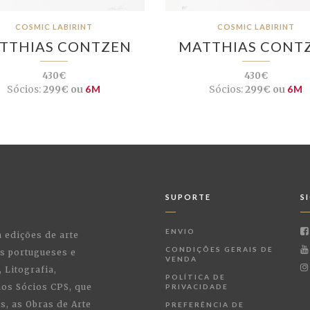
COSMIC LABIRINT
COSMIC LABIRINT
TTHIAS CONTZEN
MATTHIAS CONT
430€
430€
Sócios:
299€ ou
6M
Sócios:
299€ ou
6M
SUPORTE
S
ENVIO
a edições de arte
CONDIÇÕES GERAIS DE
as portugueses e
VENDA
 Litografia,
POLÍTICA DE
 aos Sócios CPS, que
PRIVACIDADE
, as Obras de Arte
PREFERÊNCIA DE