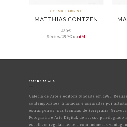
COSMIC LABIRINT
MATTHIAS CONTZEN
MA
430€
Sócios:
299€ ou
6M
SOBRE O CPS
Galeria de Arte e editora fundada em 1985. Realiz
contemporânea, limitadas e assinadas por artist
estrangeiros, nas técnicas de Serigrafia, Gravura,
Fotografia e Arte Digital, de acesso privilegiado
escolhem regularmente e com inúmeras vantagens