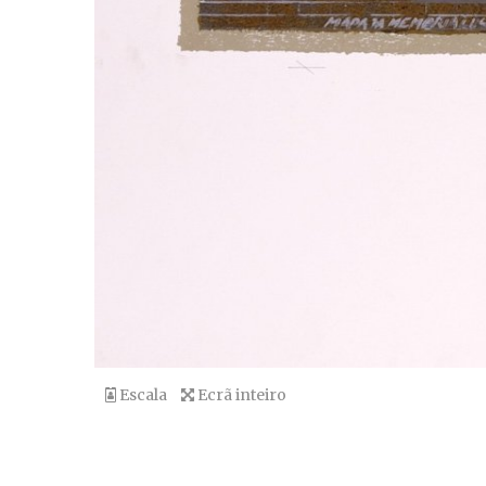
Escala
Ecrã inteiro