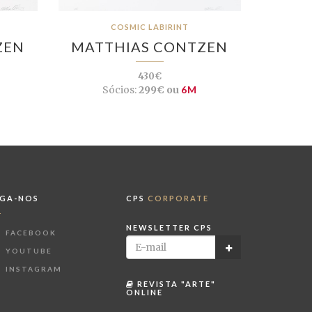
COSMIC LABIRINT
ZEN
MATTHIAS CONTZEN
430€
Sócios:
299€ ou
6M
IGA-NOS
CPS
CORPORATE
NEWSLETTER CPS
FACEBOOK
YOUTUBE
INSTAGRAM
REVISTA "ARTE"
ONLINE