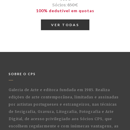
Sócios:
650€
100% dedutível em quotas
VER TODAS
SOBRE O CPS
Galeria de Arte e editora fundada em 1985. Realiza
edições de arte contemporânea, limitadas e assinadas
por artistas portugueses e estrangeiros, nas técnicas
de Serigrafia, Gravura, Litografia, Fotografia e Arte
Digital, de acesso privilegiado aos Sócios CPS, que
escolhem regularmente e com inúmeras vantagens, as