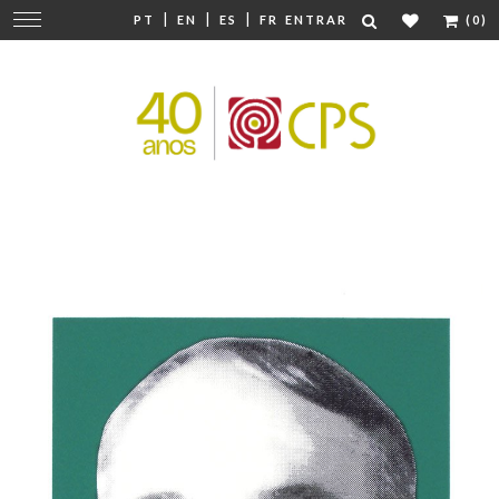
|
|
|
Mudar
PT
EN
ES
FR
ENTRAR
(0)
navegação