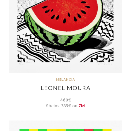
MELANCIA
LEONEL MOURA
460€
Sócios:
335€ ou
7M