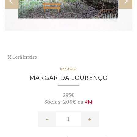
Ecrã inteiro
REFÚGIO
MARGARIDA LOURENÇO
295€
Sócios:
209€ ou
4M
-
+