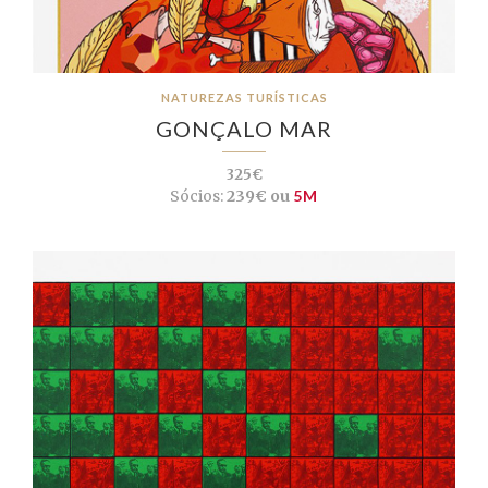
NATUREZAS TURÍSTICAS
GONÇALO MAR
325€
Sócios:
239€ ou
5M