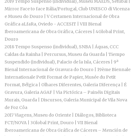
2019 Tempo Suspenso (individual), Museu MAEDS, Setúbal |
Mirror Face to face Itália/Portugal, Club UNESCO di Vicenza
e Museu do Douro | V Certamen Internacional de Obra
Gráfica aLfaRa, Oviedo - ACCESIT | VIII Bienal
Iberoamericana de Obra Gráfica, Cáceres | 4Global Print,
Douro
2018 Tempo Suspenso (individual), SNBA | Áquas, CCC
Caldas da Rainha | Percursus, Museu da Guarda | Tiempo
Suspendido (individual), Palacio de la Isla, Cáceres | 9ª
Bienal Internacional de Gravura do Douro | 19ème Biennale
Internationale Petit Format de Papier, Musée du Petit
Format, Bélgica | Olhares Diferentes, Galeria Diferença | É
Gravura, Galeria AGAF | Via Pictórica – Painéis Digitais
Murais, Guarda | Discursos, Galeria Municipal de Vila Nova
de Foz Côa
2017 Viagens, Museu do Oriente | Diálogos, Biblioteca
FCT/NOVA | 3Global Print, Douro | VII Bienal
Iberoamericana de Obra Gráfica de Cáceres – Mención de