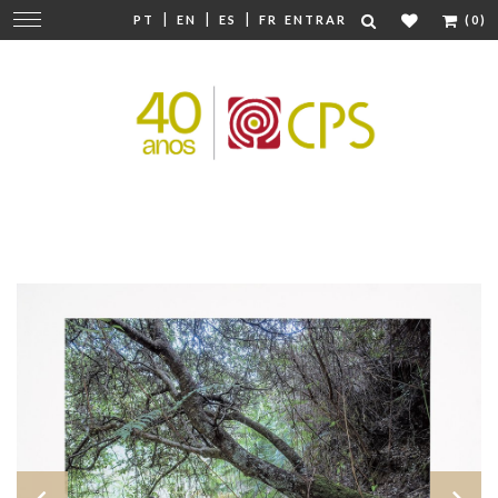
|
|
|
Mudar
PT
EN
ES
FR
ENTRAR
(0)
navegação