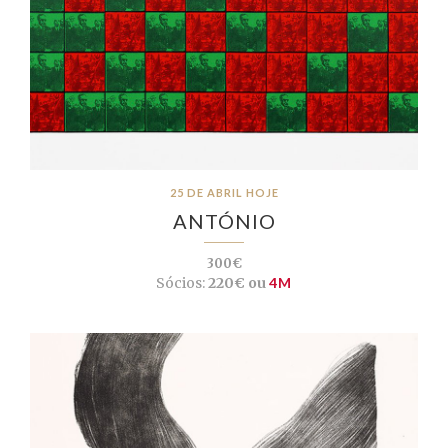
25 DE ABRIL HOJE
ANTÓNIO
300€
Sócios:
220€ ou
4M