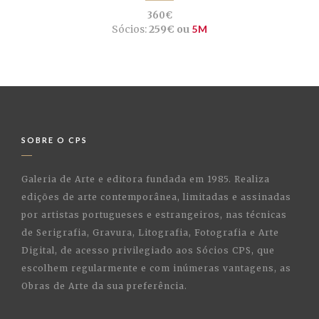
360€
Sócios:
259€ ou
5M
SOBRE O CPS
Galeria de Arte e editora fundada em 1985. Realiza
edições de arte contemporânea, limitadas e assinadas
por artistas portugueses e estrangeiros, nas técnicas
de Serigrafia, Gravura, Litografia, Fotografia e Arte
Digital, de acesso privilegiado aos Sócios CPS, que
escolhem regularmente e com inúmeras vantagens, as
Obras de Arte da sua preferência.