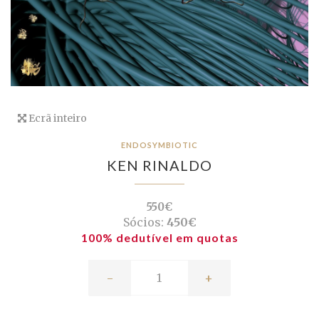
Ecrã inteiro
ENDOSYMBIOTIC
KEN RINALDO
550€
Sócios:
450€
100% dedutível em quotas
-
+