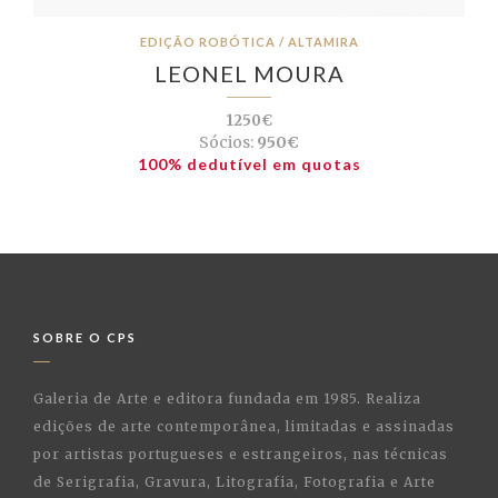
EDIÇÃO ROBÓTICA / ALTAMIRA
LEONEL MOURA
1250€
Sócios:
950€
100% dedutível em quotas
SOBRE O CPS
Galeria de Arte e editora fundada em 1985. Realiza
edições de arte contemporânea, limitadas e assinadas
por artistas portugueses e estrangeiros, nas técnicas
de Serigrafia, Gravura, Litografia, Fotografia e Arte