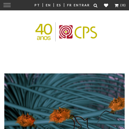
|
|
|
Mudar
PT
EN
ES
FR
ENTRAR
(0)
navegação