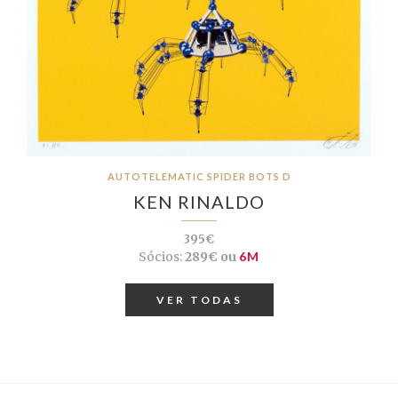
AUTOTELEMATIC SPIDER BOTS D
KEN RINALDO
395€
Sócios:
289€ ou
6M
VER TODAS