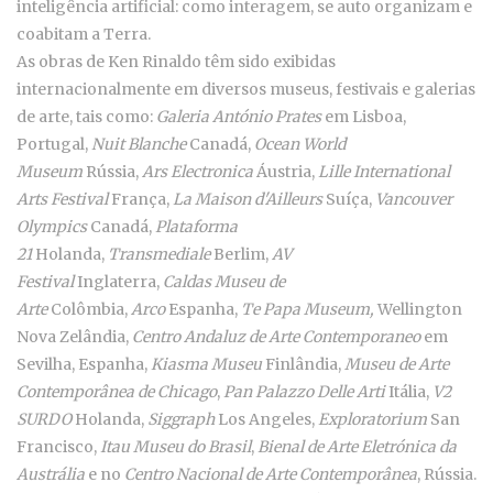
inteligência artificial: como interagem, se auto organizam e
coabitam a Terra.
As obras de Ken Rinaldo têm sido exibidas
internacionalmente em diversos museus, festivais e galerias
de arte, tais como:
Galeria António Prates
em Lisboa,
Portugal,
Nuit Blanche
Canadá,
Ocean World
Museum
Rússia,
Ars Electronica
Áustria,
Lille International
Arts Festival
França,
La Maison d'Ailleurs
Suíça,
Vancouver
Olympics
Canadá,
Plataforma
21
Holanda,
Transmediale
Berlim,
AV
Festival
Inglaterra,
Caldas Museu de
Arte
Colômbia,
Arco
Espanha,
Te Papa Museum,
Wellington
Nova Zelândia,
Centro Andaluz de Arte Contemporaneo
em
Sevilha, Espanha,
Kiasma Museu
Finlândia,
Museu de Arte
Contemporânea de Chicago
,
Pan Palazzo Delle Arti
Itália,
V2
SURDO
Holanda,
Siggraph
Los Angeles,
Exploratorium
San
Francisco,
Itau Museu do Brasil
,
Bienal de Arte Eletrónica da
Austrália
e no
Centro Nacional de Arte Contemporânea
, Rússia.