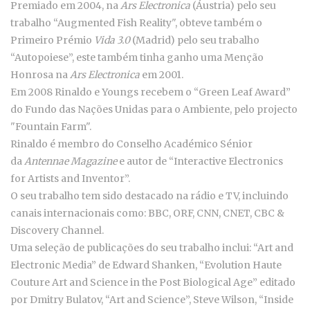
Premiado em 2004, na
Ars Electronica
(Áustria) pelo seu
trabalho “Augmented Fish Reality", obteve também o
Primeiro Prémio
Vida 3.0
(Madrid) pelo seu trabalho
“Autopoiese”, este também tinha ganho uma Menção
Honrosa na
Ars Electronica
em 2001.
Em 2008 Rinaldo e Youngs recebem o “Green Leaf Award”
do Fundo das Nações Unidas para o Ambiente, pelo projecto
"Fountain Farm".
Rinaldo é membro do Conselho Académico Sénior
da
Antennae Magazine
e autor de “Interactive Electronics
for Artists and Inventor”.
O seu trabalho tem sido destacado na rádio e TV, incluindo
canais internacionais como: BBC, ORF, CNN, CNET, CBC &
Discovery Channel.
Uma seleção de publicações do seu trabalho inclui: “Art and
Electronic Media” de Edward Shanken, “Evolution Haute
Couture Art and Science in the Post Biological Age” editado
por Dmitry Bulatov, “Art and Science”, Steve Wilson, “Inside